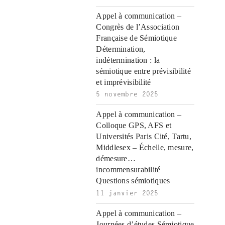
l
|
|
|
|
|
g
r
|
g
r
g
|
|
|
n
g
g
i
i
i
i
i
g
Appel à communication –
i
r
ş
r
ş
r
|
Congrès de l’Association
r
i
|
i
|
i
Française de Sémiotique
i
ş
ş
ş
Détermination,
ş
|
|
|
indétermination : la
|
sémiotique entre prévisibilité
et imprévisibilité
5 novembre 2025
Appel à communication –
Colloque GPS, AFS et
Universités Paris Cité, Tartu,
Middlesex – Échelle, mesure,
démesure…
incommensurabilité
Questions sémiotiques
11 janvier 2025
Appel à communication –
Journées d’études Sémiotique