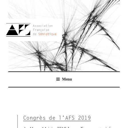
Aller
au
contenu
principal
AFSEMIO.FR
Menu
Congrès de l’AFS 2019