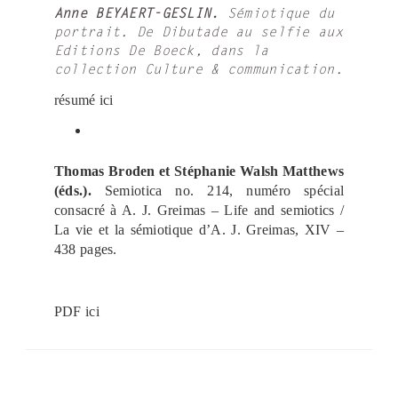
Anne BEYAERT-GESLIN.
Sémiotique du
portrait. De Dibutade au selfie
aux
Editions De Boeck, dans la
collection Culture & communication.
résumé ici
Thomas Broden et Stéphanie Walsh Matthews
(éds.).
Semiotica no. 214, numéro spécial
consacré à A. J. Greimas – Life and semiotics /
La vie et la sémiotique d’A. J. Greimas, XIV –
438 pages.
PDF ici
ş
v
v
v
v
c
c
c
v
ş
c
c
ş
c
c
c
b
c
ş
c
ş
v
v
l
g
g
g
g
g
v
g
g
g
n
s
a
i
i
i
i
a
a
a
i
a
a
a
a
a
a
a
o
a
a
a
a
i
i
e
o
a
o
o
o
i
a
o
o
i
p
n
d
d
d
d
s
s
s
d
n
s
s
n
s
s
s
o
s
n
s
n
d
d
v
r
l
r
r
r
d
l
r
r
g
o