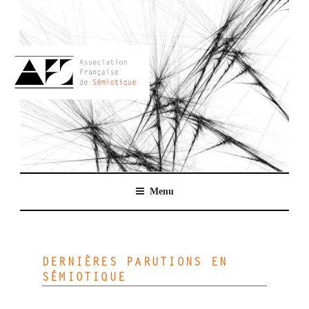
Aller
au
contenu
principal
AFSEMIO.FR
Menu
DERNIÈRES PARUTIONS EN
SÉMIOTIQUE