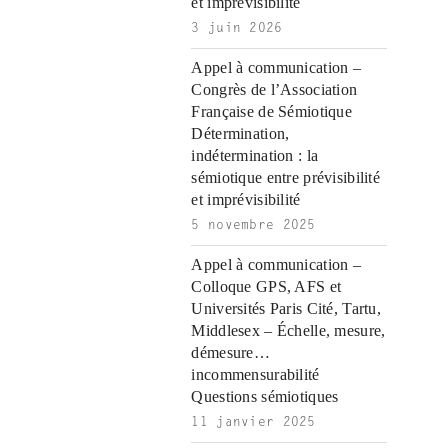
|
c
i
n
n
n
i
|
n
|
g
n
|
|
n
g
n
|
i
n
i
t
i
et imprévisibilité
e
ş
t
t
t
ş
t
i
t
t
i
t
ş
o
ş
i
n
3 juin 2026
l
|
|
|
|
|
g
r
|
g
r
g
|
|
|
n
g
g
i
i
i
i
i
g
Appel à communication –
i
r
ş
r
ş
r
|
Congrès de l’Association
r
i
|
i
|
i
Française de Sémiotique
i
ş
ş
ş
Détermination,
ş
|
|
|
indétermination : la
|
sémiotique entre prévisibilité
et imprévisibilité
5 novembre 2025
Appel à communication –
Colloque GPS, AFS et
Universités Paris Cité, Tartu,
Middlesex – Échelle, mesure,
démesure…
incommensurabilité
Questions sémiotiques
11 janvier 2025