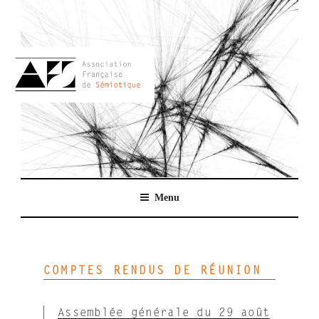
Aller
au
contenu
principal
AFSEMIO.FR
Menu
COMPTES RENDUS DE RÉUNION
Assemblée générale du 29 août