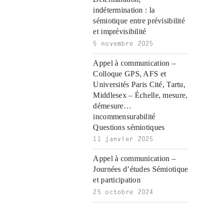
ş
|
|
|
indétermination : la
|
sémiotique entre prévisibilité
et imprévisibilité
5 novembre 2025
Appel à communication –
Colloque GPS, AFS et
Universités Paris Cité, Tartu,
Middlesex – Échelle, mesure,
démesure…
incommensurabilité
Questions sémiotiques
11 janvier 2025
Appel à communication –
Journées d’études Sémiotique
et participation
25 octobre 2024