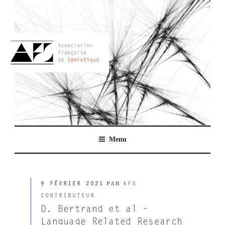
Aller
au
contenu
principal
AFSEMIO.FR
Menu
PUBLIÉ
PAR
9 FÉVRIER 2021
AFS
LE
CONTRIBUTEUR
D. Bertrand et al –
Language Related Research