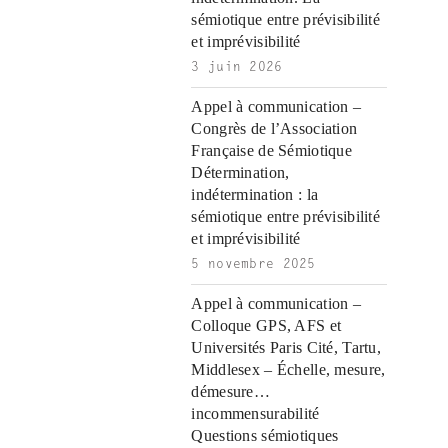
o
n
r
a
a
a
r
o
a
s
o
a
s
s
a
o
a
o
r
i
r
sémiotique entre prévisibilité
|
c
i
n
n
n
i
|
n
|
g
n
|
|
n
g
n
|
i
n
i
et imprévisibilité
e
ş
t
t
t
ş
t
i
t
t
i
t
ş
o
ş
3 juin 2026
l
|
|
|
|
|
g
r
|
g
r
g
|
|
|
g
i
i
i
i
i
Appel à communication –
i
r
ş
r
ş
r
Congrès de l’Association
r
i
|
i
|
i
Française de Sémiotique
i
ş
ş
ş
Détermination,
ş
|
|
|
indétermination : la
|
sémiotique entre prévisibilité
et imprévisibilité
5 novembre 2025
Appel à communication –
Colloque GPS, AFS et
Universités Paris Cité, Tartu,
Middlesex – Échelle, mesure,
démesure…
incommensurabilité
Questions sémiotiques