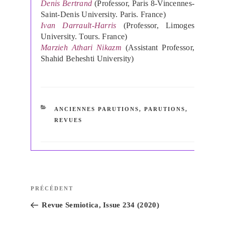
Denis Bertrand
(
Professor, Paris 8-Vincennes-
Saint-Denis University. Paris. France
)
Ivan Darrault-Harris
(
Professor, Limoges
University. Tours. France
)
Marzieh Athari Nikazm
(
Assistant Professor,
Shahid Beheshti University
)
CATÉGORIES
ANCIENNES PARUTIONS
,
PARUTIONS
,
REVUES
Navigation
Article
PRÉCÉDENT
de
précédent
Revue Semiotica, Issue 234 (2020)
l’article