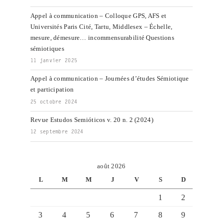
Appel à communication – Colloque GPS, AFS et
Universités Paris Cité, Tartu, Middlesex – Échelle,
mesure, démesure… incommensurabilité Questions
sémiotiques
11 janvier 2025
Appel à communication – Journées d’études Sémiotique
et participation
25 octobre 2024
Revue Estudos Semióticos v. 20 n. 2 (2024)
12 septembre 2024
août 2026
L
M
M
J
V
S
D
1
2
3
4
5
6
7
8
9