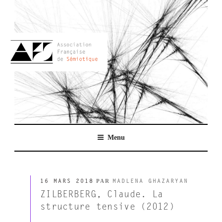
Aller
au
contenu
principal
AFSEMIO.FR
Menu
PUBLIÉ
PAR
16 MARS 2018
MADLENA GHAZARYAN
LE
ZILBERBERG, Claude. La
structure tensive (2012)