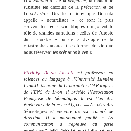
la
divination
ou de la
prophétie
, la modernité
substitue les discours de la
prédiction
et de
la
prévision
. Des les cultures que Descola
appelle « naturalistes », ce sont le plus
souvent les récits scientifiques qui jouent le
rôle de grandes narrations : celles de l’utopie
du « durable » ou de la dystopie de la
catastrophe annoncent les formes de vie que
nous réservent les scénarios à venir.
Pierluigi Basso Fossali
est professeur en
sciences du langage à l’Université Lumière
Lyon-II. Membre du Laboratoire ICAR auprès
de l’ENS de Lyon, il préside l’Association
Française de Sémiotique. Il est l’un des
fondateurs de la revue
Signata — Annales des
Sémiotiques
et membre de son comité de
direction. Il a notamment publié « La
communication à l’épreuve du geste
numérique”,
MEI (Médiation et information)
,