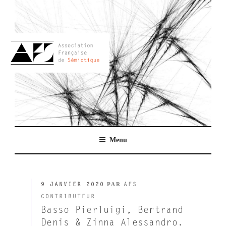
Aller
au
contenu
principal
AFSEMIO.FR
Menu
PUBLIÉ
PAR
9 JANVIER 2020
AFS
LE
CONTRIBUTEUR
Basso Pierluigi, Bertrand
Denis & Zinna Alessandro.