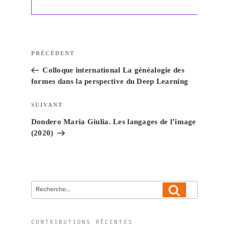
Navigation
Article
PRÉCÉDENT
de
précédent
Colloque international La généalogie des
l’article
formes dans la perspective du Deep Learning
Article
SUIVANT
suivant
Dondero Maria Giulia. Les langages de l’image
(2020)
Recherche
Recherche
pour
:
CONTRIBUTIONS RÉCENTES