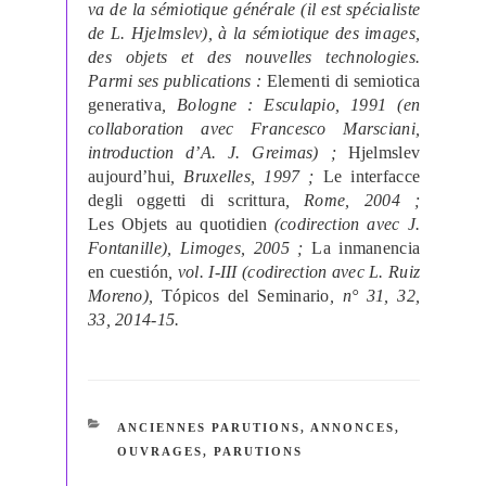
va de la sémiotique générale (il est spécialiste
de L. Hjelmslev), à la sémiotique des images,
des objets et des nouvelles technologies.
Parmi ses publications :
Elementi di semiotica
generativa
, Bologne : Esculapio, 1991 (en
collaboration avec Francesco Marsciani,
introduction d’A. J. Greimas) ;
Hjelmslev
aujourd’hui
, Bruxelles, 1997 ;
Le interfacce
degli oggetti di scrittura
, Rome, 2004 ;
Les Objets au quotidien
(codirection avec J.
Fontanille), Limoges, 2005 ;
La inmanencia
en cuestión
, vol. I-III (codirection avec L. Ruiz
Moreno),
Tópicos del Seminario
, n° 31, 32,
33, 2014-15.
CATÉGORIES
ANCIENNES PARUTIONS
,
ANNONCES
,
OUVRAGES
,
PARUTIONS