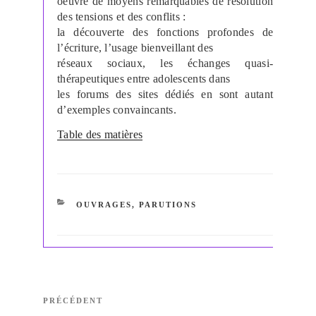
oeuvre de moyens remarquables de résolution
des tensions et des conflits :
la découverte des fonctions profondes de
l’écriture, l’usage bienveillant des
réseaux sociaux, les échanges quasi-
thérapeutiques entre adolescents dans
les forums des sites dédiés en sont autant
d’exemples convaincants.
Table des matières
CATÉGORIES
OUVRAGES
,
PARUTIONS
Navigation
Article
PRÉCÉDENT
de
précédent