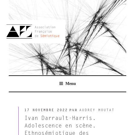
Aller
au
contenu
principal
AFSEMIO.FR
Menu
PUBLIÉ
PAR
17 NOVEMBRE 2022
AUDREY MOUTAT
LE
Ivan Darrault-Harris.
Adolescence en scène.
Ethnosémiotique des