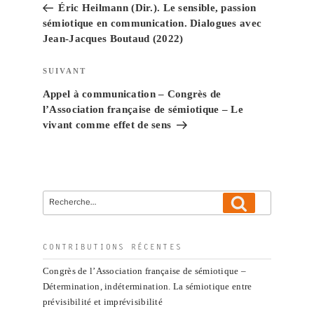
Éric Heilmann (Dir.). Le sensible, passion
l’article
sémiotique en communication. Dialogues avec
Jean-Jacques Boutaud (2022)
Article
SUIVANT
suivant
Appel à communication – Congrès de
l’Association française de sémiotique – Le
vivant comme effet de sens
Recherche
Recherche
pour
:
CONTRIBUTIONS RÉCENTES
Congrès de l’Association française de sémiotique –
Détermination, indétermination. La sémiotique entre
prévisibilité et imprévisibilité