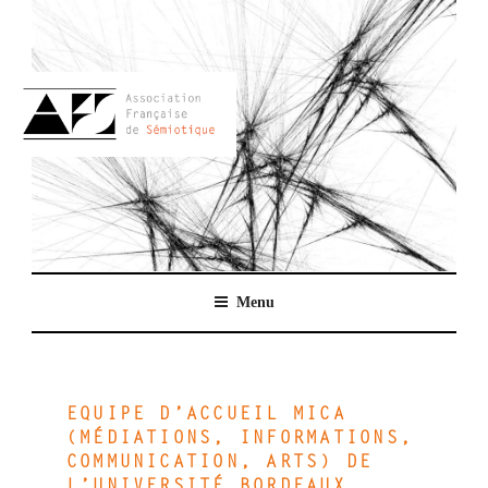
Aller
au
contenu
principal
AFSEMIO.FR
Menu
EQUIPE D’ACCUEIL MICA
(MÉDIATIONS, INFORMATIONS,
COMMUNICATION, ARTS) DE
L’UNIVERSITÉ BORDEAUX