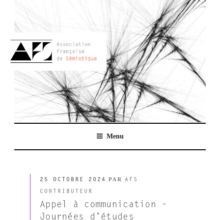
Aller
au
contenu
principal
AFSEMIO.FR
Menu
PUBLIÉ
PAR
25 OCTOBRE 2024
AFS
LE
CONTRIBUTEUR
Appel à communication –
Journées d’études