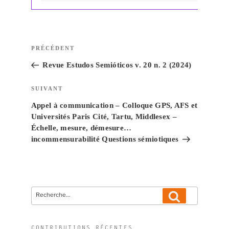
Navigation
Article
PRÉCÉDENT
de
précédent
Revue Estudos Semióticos v. 20 n. 2 (2024)
l’article
Article
SUIVANT
suivant
Appel à communication – Colloque GPS, AFS et
Universités Paris Cité, Tartu, Middlesex –
Échelle, mesure, démesure…
incommensurabilité Questions sémiotiques
Recherche
Recherche
pour
:
CONTRIBUTIONS RÉCENTES