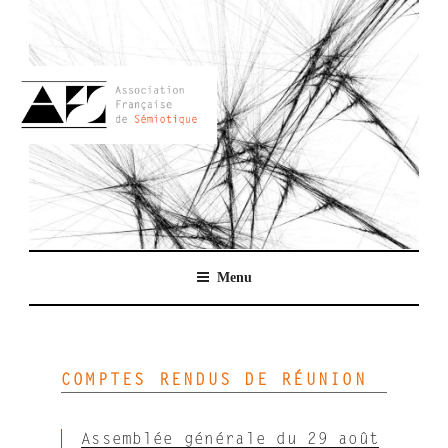
Aller
au
contenu
principal
AFSEMIO.FR
Menu
COMPTES RENDUS DE RÉUNION
Assemblée générale du 29 août