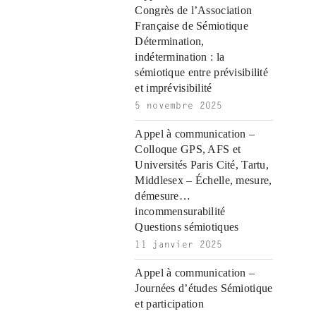
i
r
ş
r
ş
r
|
Congrès de l’Association
r
i
|
i
|
i
Française de Sémiotique
i
ş
ş
ş
Détermination,
ş
|
|
|
indétermination : la
|
sémiotique entre prévisibilité
et imprévisibilité
5 novembre 2025
Appel à communication –
Colloque GPS, AFS et
Universités Paris Cité, Tartu,
Middlesex – Échelle, mesure,
démesure…
incommensurabilité
Questions sémiotiques
11 janvier 2025
Appel à communication –
Journées d’études Sémiotique
et participation