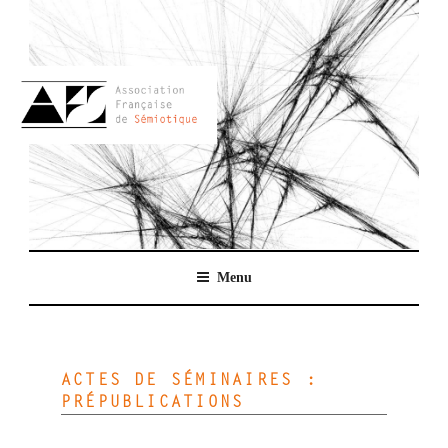
Aller
au
contenu
principal
AFSEMIO.FR
Menu
ACTES DE SÉMINAIRES :
PRÉPUBLICATIONS