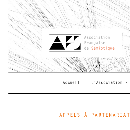
Aller
au
contenu
principal
AFSEMIO.F
Accueil
L’Association
APPELS À PARTENARIA