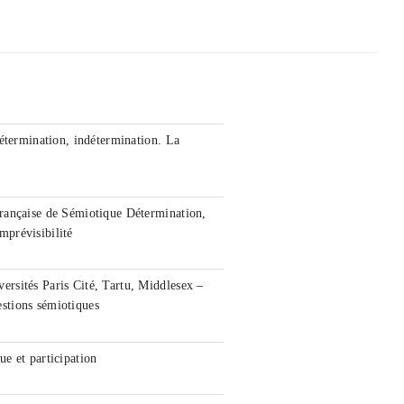
étermination, indétermination. La
rançaise de Sémiotique Détermination,
imprévisibilité
rsités Paris Cité, Tartu, Middlesex –
stions sémiotiques
e et participation