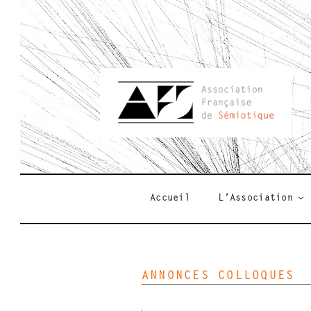
Aller
au
contenu
principal
AFSEMIO.F
Accueil
L’Association
ANNONCES COLLOQUES