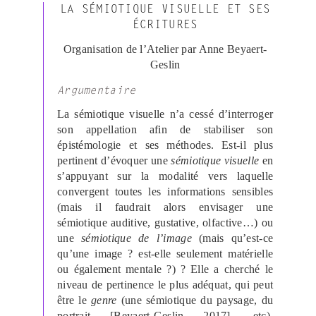
LA SÉMIOTIQUE VISUELLE ET SES
ÉCRITURES
Organisation de l’Atelier par Anne Beyaert-
Geslin
Argumentaire
La sémiotique visuelle n’a cessé d’interroger
son appellation afin de stabiliser son
épistémologie et ses méthodes. Est-il plus
pertinent d’évoquer une
sémiotique visuelle
en
s’appuyant sur la modalité vers laquelle
convergent toutes les informations sensibles
(mais il faudrait alors envisager une
sémiotique auditive, gustative, olfactive…) ou
une
sémiotique de l’image
(mais qu’est-ce
qu’une image ? est-elle seulement matérielle
ou également mentale ?) ? Elle a cherché le
niveau de pertinence le plus adéquat, qui peut
être le
genre
(une sémiotique du paysage, du
portrait [Beyaert-Geslin 2017], etc),