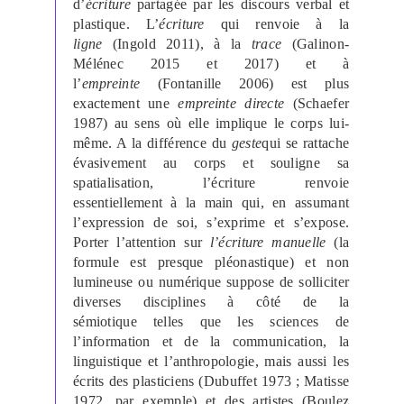
d’
écriture
partagée par les discours verbal et
plastique. L’
écriture
qui renvoie à la
ligne
(Ingold 2011), à la
trace
(Galinon-
Mélénec 2015 et 2017) et à
l’
empreinte
(Fontanille 2006) est plus
exactement une
empreinte directe
(Schaefer
1987) au sens où elle implique le corps lui-
même. A la différence du
geste
qui se rattache
évasivement au corps et souligne sa
spatialisation, l’écriture renvoie
essentiellement à la main qui, en assumant
l’expression de soi, s’exprime et s’expose.
Porter l’attention sur
l’écriture manuelle
(la
formule est presque pléonastique) et non
lumineuse ou numérique suppose de solliciter
diverses disciplines à côté de la
sémiotique telles que les sciences de
l’information et de la communication, la
linguistique et l’anthropologie, mais aussi les
écrits des plasticiens (Dubuffet 1973 ; Matisse
1972, par exemple) et des artistes (Boulez