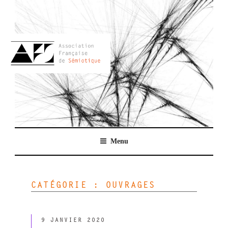
Aller
au
contenu
principal
AFSEMIO.FR
Menu
CATÉGORIE :
OUVRAGES
PUBLIÉ
9 JANVIER 2020