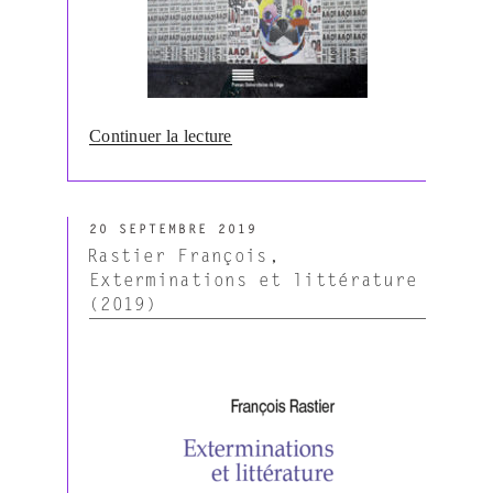
Fabbri
(2019) »
de
Continuer la lecture
« Badir
Sémir,
Dondero
PUBLIÉ
Maria
20 SEPTEMBRE 2019
LE
Giulia,
Rastier François,
Provenzano
Exterminations et littérature
François.
(2019)
Les
Discours
syncrétiques
(2019) »