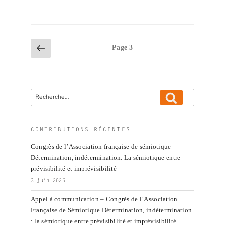
Julia
&
Cordonnier,
Sarah
Pagination
Page
Page
3
(dirs).
précédente
des
Territoires.
publications
Enquête
communicationnelle
Recherche
(2019) »
Recherche
pour
:
CONTRIBUTIONS RÉCENTES
Congrès de l’Association française de sémiotique –
Détermination, indétermination. La sémiotique entre
prévisibilité et imprévisibilité
3 juin 2026
Appel à communication – Congrès de l’Association
Française de Sémiotique Détermination, indétermination
: la sémiotique entre prévisibilité et imprévisibilité