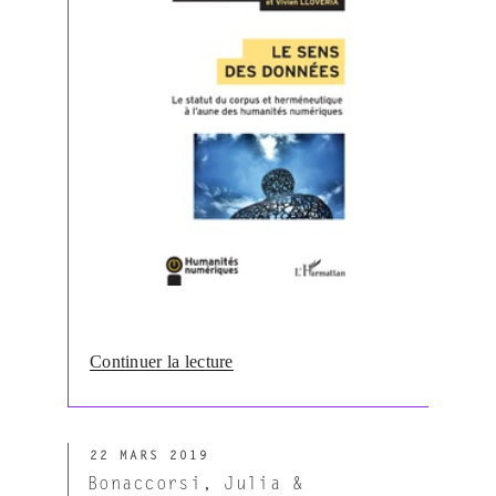
de
Continuer la lecture
« Anquetil,
Sophie,
Duteil-
PUBLIÉ
Mougel,
22 MARS 2019
LE
Carine
Bonaccorsi, Julia &