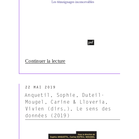
de
Continuer la lecture
« Rastier
François,
Exterminations
PUBLIÉ
et
22 MAI 2019
LE
littérature
Anquetil, Sophie, Duteil-
(2019) »
Mougel, Carine & Lloveria,
Vivien (dirs.), Le sens des
données (2019)