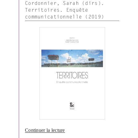
&
Cordonnier, Sarah (dirs).
Lloveria,
Territoires. Enquête
Vivien
communicationnelle (2019)
(dirs.),
Le
sens
des
données
(2019) »
de
Continuer la lecture
« Bonaccorsi,