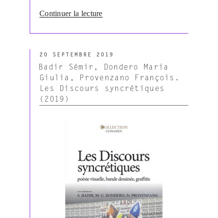
de
Continuer la lecture
« Basso
Pierluigi,
Bertrand
PUBLIÉ
Denis
20 SEPTEMBRE 2019
LE
&
Badir Sémir, Dondero Maria
Zinna
Giulia, Provenzano François.
Alessandro.
Les Discours syncrétiques
Utopies
(2019)
et
Formes
de
vie.
Mythes,
valeurs
et
matières.
Hommage
à
Paolo