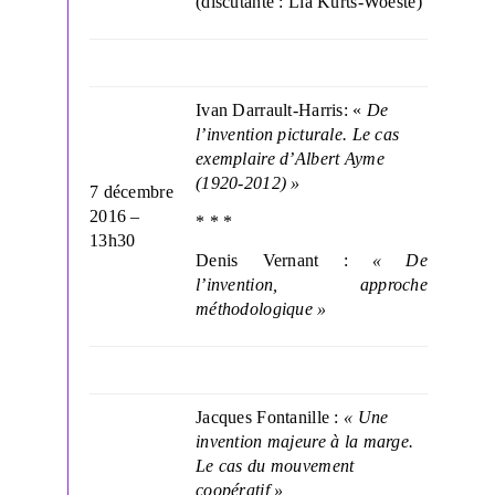
(discutante : Lia Kurts-Woeste)
Ivan Darrault-Harris: «
De
l’invention picturale. Le cas
exemplaire d’Albert Ayme
(1920-2012) »
7 décembre
2016 –
* * *
13h30
Denis Vernant :
« De
l’invention, approche
méthodologique »
Jacques Fontanille :
« Une
invention majeure à la marge.
Le cas du mouvement
coopératif »