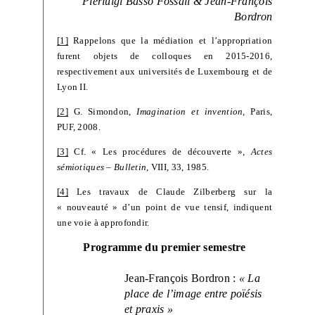
Pierluigi Basso Fossali & Jean-François
Bordron
[1]
Rappelons que la médiation et l’appropriation
furent objets de colloques en 2015-2016,
respectivement aux universités de Luxembourg et de
Lyon II.
[2]
G. Simondon,
Imagination et invention,
Paris,
PUF, 2008.
[3]
Cf. « Les procédures de découverte »,
Actes
sémiotiques – Bulletin
, VIII, 33, 1985.
[4]
Les travaux de Claude Zilberberg sur la
« nouveauté » d’un point de vue tensif, indiquent
une voie à approfondir.
Programme du premier semestre
Jean-François Bordron :
« La
place de l’image entre poïésis
et praxis »