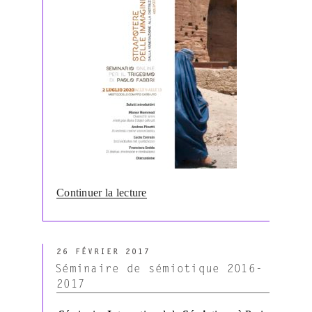
de
Continuer la lecture
« Séminaire
en
ligne
PUBLIÉ
en
26 FÉVRIER 2017
LE
hommage
Séminaire de sémiotique 2016-
à
2017
Paolo