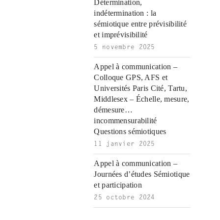
i
ş
ş
ş
Détermination,
ş
|
|
|
indétermination : la
|
sémiotique entre prévisibilité
et imprévisibilité
5 novembre 2025
Appel à communication –
Colloque GPS, AFS et
Universités Paris Cité, Tartu,
Middlesex – Échelle, mesure,
démesure…
incommensurabilité
Questions sémiotiques
11 janvier 2025
Appel à communication –
Journées d’études Sémiotique
et participation
25 octobre 2024