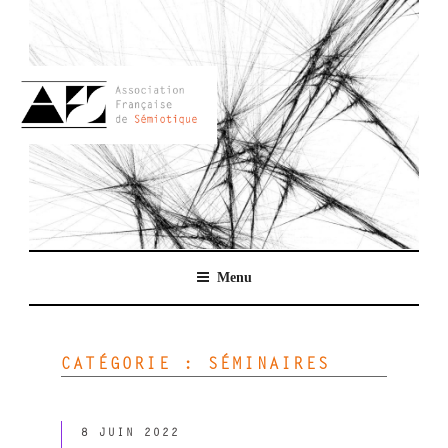
Aller
au
contenu
principal
AFSEMIO.FR
Menu
CATÉGORIE :
SÉMINAIRES
PUBLIÉ
8 JUIN 2022