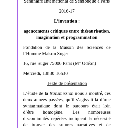
Fabbri
S
émin
a
ire
I
nternational de
S
ém
i
otiqu
e
à Paris
–
2016-17
2
juillet
L’invention :
2020
agencements critiques entre thésaurisation,
de
imagination et programmation
9h
à
Fondation de la Maison des Sciences de
13h »
l’Homme Maison Suger
16, rue Suger 75006 Paris (M° Odéon)
Mercredi, 13h30-16h30
Texte de présentation
L’étude de la
transmission
nous a montré, ces
deux années passées, qu’il s’agissait là d’une
syntagmatique dont le parcours était loin
d’être homogène. Les nombreuses
discontinuités repérées indiquent la nécessité
de trouver des sutures narratives et de