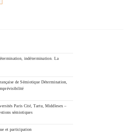
étermination, indétermination. La
rançaise de Sémiotique Détermination,
imprévisibilité
rsités Paris Cité, Tartu, Middlesex –
stions sémiotiques
e et participation