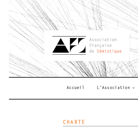
Aller
au
contenu
principal
AFSEMIO.F
Accueil
L’Association
CHARTE