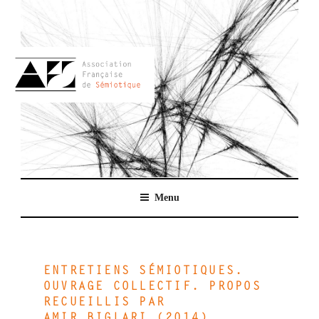
Aller
au
contenu
principal
AFSEMIO.FR
Menu
ENTRETIENS SÉMIOTIQUES.
OUVRAGE COLLECTIF. PROPOS
RECUEILLIS PAR
AMIR BIGLARI (2014)