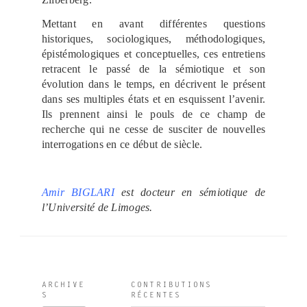
Mettant en avant différentes questions
historiques, sociologiques, méthodologiques,
épistémologiques et conceptuelles, ces entretiens
retracent le passé de la sémiotique et son
évolution dans le temps, en décrivent le présent
dans ses multiples états et en esquissent l’avenir.
Ils prennent ainsi le pouls de ce champ de
recherche qui ne cesse de susciter de nouvelles
interrogations en ce début de siècle.
Amir BIGLARI
est docteur en sémiotique de
l’Université de Limoges.
ş
v
v
v
v
c
c
c
v
ş
c
c
ş
c
c
c
b
c
ş
c
ş
v
v
l
g
g
g
g
g
v
g
g
g
a
i
i
i
i
a
a
a
i
a
a
a
a
a
a
a
o
a
a
a
a
i
i
e
o
a
o
o
o
i
a
o
o
n
d
d
d
d
s
s
s
d
n
s
s
n
s
s
s
o
s
n
s
n
d
d
v
r
l
r
r
r
d
l
r
r
ARCHIVE
CONTRIBUTIONS
s
o
o
o
o
i
i
i
o
s
i
i
s
i
i
i
s
i
s
i
s
o
o
a
a
y
a
a
a
o
y
a
a
S
RÉCENTES
c
b
b
b
b
n
n
n
b
c
n
n
c
n
n
n
t
n
c
n
c
b
b
n
b
a
b
b
b
b
a
b
b