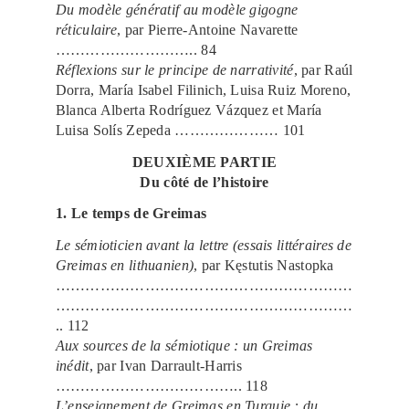
Du modèle génératif au modèle gigogne
réticulaire
, par Pierre-Antoine Navarette
……………………….. 84
Réflexions sur le principe de narrativité
, par Raúl
Dorra, María Isabel Filinich, Luisa Ruiz Moreno,
Blanca Alberta Rodríguez Vázquez et María
Luisa Solís Zepeda ………………… 101
DEUXIÈME PARTIE
Du côté de l’histoire
1. Le temps de Greimas
Le sémioticien avant la lettre (essais littéraires de
Greimas en lithuanien)
, par Kęstutis Nastopka
……………………………………………………
……………………………………………………
.. 112
Aux sources de la sémiotique : un Greimas
inédit
, par Ivan Darrault-Harris
……………………………….. 118
L’enseignement de Greimas en Turquie : du