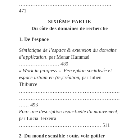
……………………………………………….
471
SIXIÈME PARTIE
Du côté des domaines de recherche
1. De l’espace
Sémiotique de l’espace & extension du domaine
d’application
, par Manar Hammad
…………………… 489
« Work in progress ». Perception socialisée et
espace urbain en (re)création
, par Julien
Thiburce
……………………………………………………
……………………………………………………
…… 493
Pour une description aspectuelle du mouvement
,
par Lucia Teixeira
…………………………………………. 511
2. Du monde sensible : ouïr, voir goûter