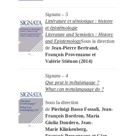
Signata – 5
Littérature et sémiotique : histoire
et épistémologie
Literature and Semiotics : History
and Epistemology
Sous la direction
de
Jean-Pierre Bertrand,
François Provenzano et
Valérie Stiénon (2014)
Signata – 4
Que peut le métalangage ?
What can metalanguage do ?
Sous la direction
de
Pierluigi Basso Fossali, Jean-
François Bordron, Maria
Giulia Dondero, Jean-
Marie Klinkenberg,
François Provenzano et Gian