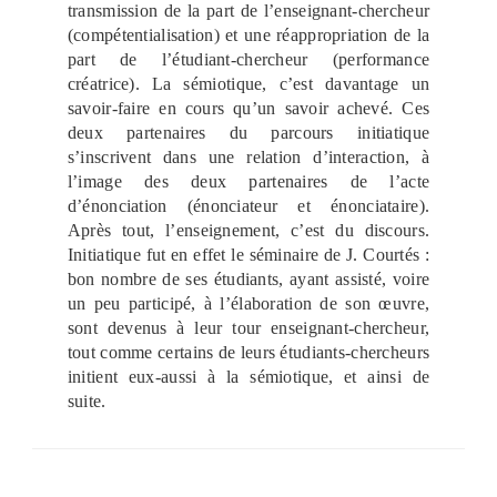
transmission de la part de l’enseignant-chercheur
(compétentialisation) et une réappropriation de la
part de l’étudiant-chercheur (performance
créatrice). La sémiotique, c’est davantage un
savoir-faire en cours qu’un savoir achevé. Ces
deux partenaires du parcours initiatique
s’inscrivent dans une relation d’interaction, à
l’image des deux partenaires de l’acte
d’énonciation (énonciateur et énonciataire).
Après tout, l’enseignement, c’est du discours.
Initiatique fut en effet le séminaire de J. Courtés :
bon nombre de ses étudiants, ayant assisté, voire
un peu participé, à l’élaboration de son œuvre,
sont devenus à leur tour enseignant-chercheur,
tout comme certains de leurs étudiants-chercheurs
initient eux-aussi à la sémiotique, et ainsi de
suite.
ş
v
v
v
v
c
c
c
v
ş
c
c
ş
c
c
c
b
c
ş
c
ş
v
v
l
g
g
g
g
g
v
g
g
g
a
i
i
i
i
a
a
a
i
a
a
a
a
a
a
a
o
a
a
a
a
i
i
e
o
a
o
o
o
i
a
o
o