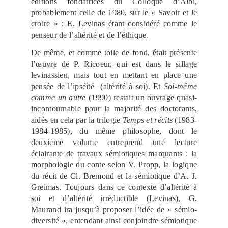
éditions fondatrices du Colloque d’Albi,
probablement celle de 1980, sur le « Savoir et le
croire » ; E. Levinas étant considéré comme le
penseur de l’altérité et de l’éthique.
De même, et comme toile de fond, était présente
l’œuvre de P. Ricoeur, qui est dans le sillage
levinassien, mais tout en mettant en place une
pensée de l’ipséité (altérité à soi). Et
Soi-même
comme un autre
(1990) restait un ouvrage quasi-
incontournable pour la majorité des doctorants,
aidés en cela par la trilogie
Temps et
récits
(1983-
1984-1985), du même philosophe, dont le
deuxième volume entreprend une lecture
éclairante de travaux sémiotiques marquants : la
morphologie du conte selon V. Propp, la logique
du récit de Cl. Bremond et la sémiotique d’A. J.
Greimas. Toujours dans ce contexte d’altérité à
soi et d’altérité irréductible (Levinas), G.
Maurand ira jusqu’à proposer l’idée de « sémio-
diversité », entendant ainsi conjoindre sémiotique