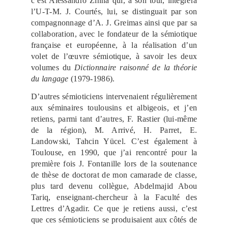
c’est Alessandro Zinna qui, à son tour, intégrera
l’U-T-M. J. Courtés, lui, se distinguait par son
compagnonnage d’A. J. Greimas ainsi que par sa
collaboration, avec le fondateur de la sémiotique
française et européenne, à la réalisation d’un
volet de l’œuvre sémiotique, à savoir les deux
volumes du
Dictionnaire raisonné de la théorie
du langage
(1979-1986).
D’autres sémioticiens intervenaient régulièrement
aux séminaires toulousins et albigeois, et j’en
retiens, parmi tant d’autres, F. Rastier (lui-même
de la région), M. Arrivé, H. Parret, E.
Landowski, Tahcin Yücel. C’est également à
Toulouse, en 1990, que j’ai rencontré pour la
première fois J. Fontanille lors de la soutenance
de thèse de doctorat de mon camarade de classe,
plus tard devenu collègue, Abdelmajid Abou
Tariq, enseignant-chercheur à la Faculté des
Lettres d’Agadir. Ce que je retiens aussi, c’est
que ces sémioticiens se produisaient aux côtés de