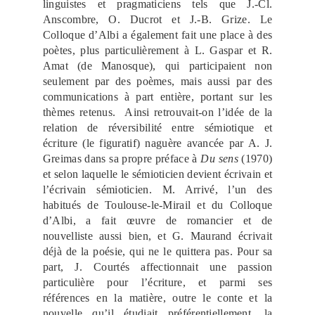
linguistes et pragmaticiens tels que J.-Cl.
Anscombre, O. Ducrot et J.-B. Grize. Le
Colloque d’Albi a également fait une place à des
poètes, plus particulièrement à L. Gaspar et R.
Amat (de Manosque), qui participaient non
seulement par des poèmes, mais aussi par des
communications à part entière, portant sur les
thèmes retenus. Ainsi retrouvait-on l’idée de la
relation de réversibilité entre sémiotique et
écriture (le figuratif) naguère avancée par A. J.
Greimas dans sa propre préface à
Du sens
(1970)
et selon laquelle le sémioticien devient écrivain et
l’écrivain sémioticien. M. Arrivé, l’un des
habitués de Toulouse-le-Mirail et du Colloque
d’Albi, a fait œuvre de romancier et de
nouvelliste aussi bien, et G. Maurand écrivait
déjà de la poésie, qui ne le quittera pas. Pour sa
part, J. Courtés affectionnait une passion
particulière pour l’écriture, et parmi ses
références en la matière, outre le conte et la
nouvelle qu’il étudiait préférentiellement, la