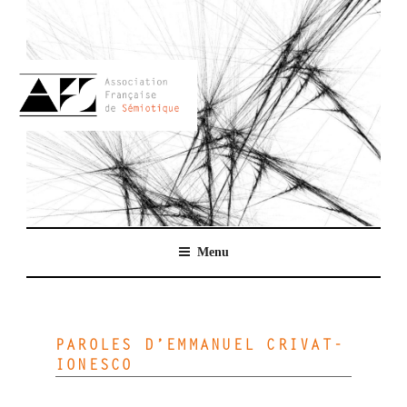
Aller
au
contenu
principal
AFSEMIO.FR
Menu
PAROLES D’EMMANUEL CRIVAT-
IONESCO