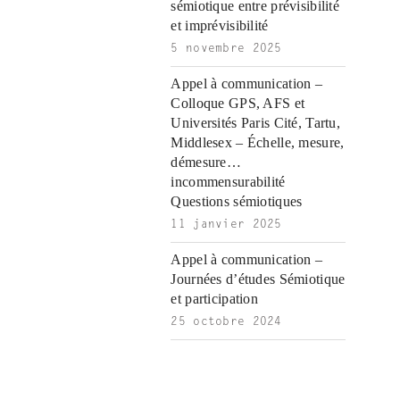
|
sémiotique entre prévisibilité
et imprévisibilité
5 novembre 2025
Appel à communication –
Colloque GPS, AFS et
Universités Paris Cité, Tartu,
Middlesex – Échelle, mesure,
démesure…
incommensurabilité
Questions sémiotiques
11 janvier 2025
Appel à communication –
Journées d’études Sémiotique
et participation
25 octobre 2024