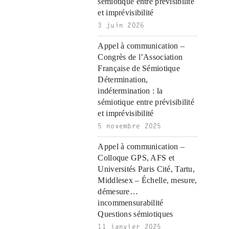
o
n
r
a
a
a
r
o
a
s
o
a
s
s
a
o
a
o
r
i
r
sémiotique entre prévisibilité
|
c
i
n
n
n
i
|
n
|
g
n
|
|
n
g
n
|
i
n
i
et imprévisibilité
e
ş
t
t
t
ş
t
i
t
t
i
t
ş
o
ş
3 juin 2026
l
|
|
|
|
|
g
r
|
g
r
g
|
|
|
g
i
i
i
i
i
Appel à communication –
i
r
ş
r
ş
r
Congrès de l’Association
r
i
|
i
|
i
Française de Sémiotique
i
ş
ş
ş
Détermination,
ş
|
|
|
indétermination : la
|
sémiotique entre prévisibilité
et imprévisibilité
5 novembre 2025
Appel à communication –
Colloque GPS, AFS et
Universités Paris Cité, Tartu,
Middlesex – Échelle, mesure,
démesure…
incommensurabilité
Questions sémiotiques
11 janvier 2025