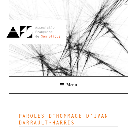
Aller
au
contenu
principal
AFSEMIO.FR
Menu
PAROLES D’HOMMAGE D’IVAN
DARRAULT-HARRIS