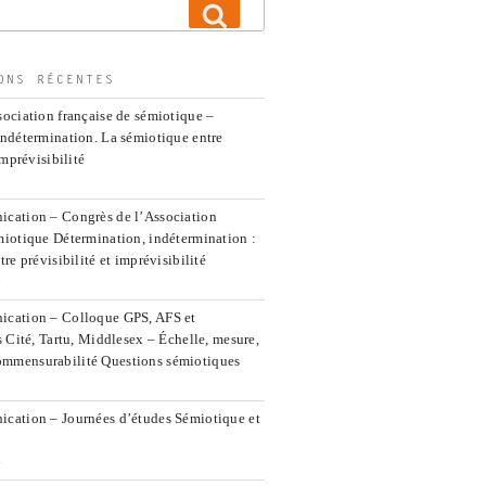
Recherche
ONS RÉCENTES
ociation française de sémiotique –
indétermination. La sémiotique entre
imprévisibilité
cation – Congrès de l’Association
miotique Détermination, indétermination :
re prévisibilité et imprévisibilité
5
ication – Colloque GPS, AFS et
s Cité, Tartu, Middlesex – Échelle, mesure,
mmensurabilité Questions sémiotiques
5
cation – Journées d’études Sémiotique et
4