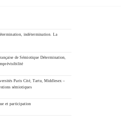
étermination, indétermination. La
rançaise de Sémiotique Détermination,
imprévisibilité
rsités Paris Cité, Tartu, Middlesex –
stions sémiotiques
e et participation