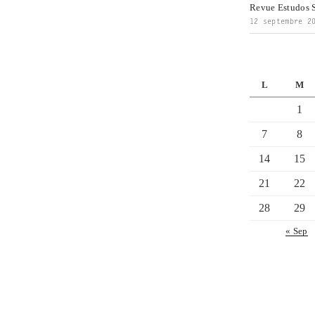
Revue Estudos S
12 septembre 2
L
M
1
7
8
14
15
21
22
28
29
« Sep