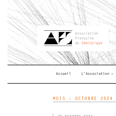
Aller
au
contenu
principal
AFSEMIO.F
Accueil
L’Association
MOIS :
OCTOBRE 2024
PUBLIÉ