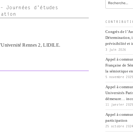
Recherche
pour
 – Journées d’études
:
pation
CONTRIBUTI
Congrès de l’Ass
Détermination, 
prévisibilité et 
l’Université Rennes 2, LIDILE.
3 juin 2026
Appel à communi
Française de Sé
la sémiotique ent
n
5 novembre 202
Appel à commun
Universités Pari
démesure… inco
11 janvier 202
Appel à communi
participation
25 octobre 202