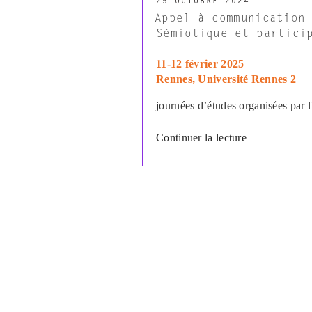
25 OCTOBRE 2024
LE
Appel à communication
Sémiotique et partici
11-12 février 2025
Rennes, Université Rennes 2
journées d’études organisées par 
de
Continuer la lecture
« Appel
à
communicatio
–
Journées
d’études
Sémiotique
et
participation »