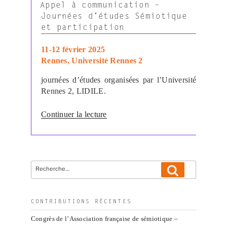
LE
Appel à communication –
Journées d’études Sémiotique
et participation
11-12 février 2025
Rennes, Université Rennes 2
journées d’études organisées par l’Université
Rennes 2, LIDILE.
de
Continuer la lecture
« Appel
à
communication
–
Recherche
Journées
Recherche
pour
d’études
:
Sémiotique
et
CONTRIBUTIONS RÉCENTES
participation »
Congrès de l’Association française de sémiotique –