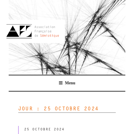
Aller
au
contenu
principal
AFSEMIO.FR
Menu
JOUR :
25 OCTOBRE 2024
PUBLIÉ
25 OCTOBRE 2024