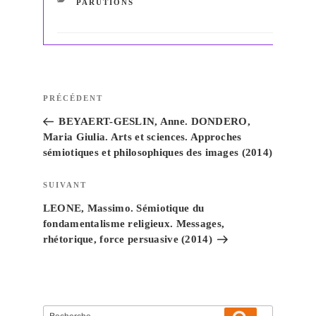
CATÉGORIES
PARUTIONS
Navigation
Article
PRÉCÉDENT
de
précédent
BEYAERT-GESLIN, Anne. DONDERO,
l’article
Maria Giulia. Arts et sciences. Approches
sémiotiques et philosophiques des images (2014)
Article
SUIVANT
suivant
LEONE, Massimo. Sémiotique du
fondamentalisme religieux. Messages,
rhétorique, force persuasive (2014)
Recherche