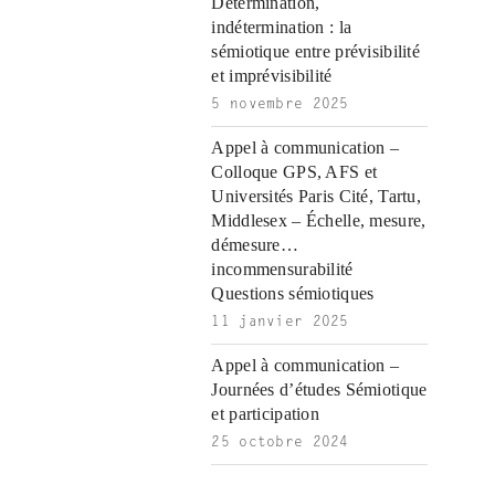
i
ş
ş
ş
Détermination,
ş
|
|
|
indétermination : la
|
sémiotique entre prévisibilité
et imprévisibilité
5 novembre 2025
Appel à communication –
Colloque GPS, AFS et
Universités Paris Cité, Tartu,
Middlesex – Échelle, mesure,
démesure…
incommensurabilité
Questions sémiotiques
11 janvier 2025
Appel à communication –
Journées d’études Sémiotique
et participation
25 octobre 2024