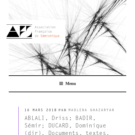
Aller
au
contenu
principal
AFSEMIO.FR
Menu
PUBLIÉ
PAR
16 MARS 2018
MADLENA GHAZARYAN
LE
ABLALI, Driss; BADIR,
Sémir; DUCARD, Dominique
(dir). Documents, textes,