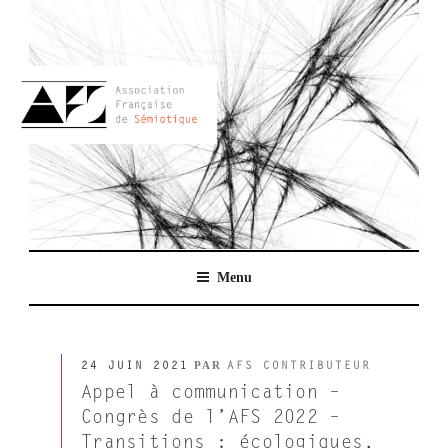
Aller
au
contenu
principal
AFSEMIO.FR
Menu
PUBLIÉ
PAR
24 JUIN 2021
AFS CONTRIBUTEUR
LE
Appel à communication –
Congrès de l’AFS 2022 –
Transitions : écologiques,