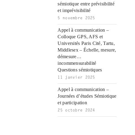
|
sémiotique entre prévisibilité
et imprévisibilité
5 novembre 2025
Appel à communication –
Colloque GPS, AFS et
Universités Paris Cité, Tartu,
Middlesex – Échelle, mesure,
démesure…
incommensurabilité
Questions sémiotiques
11 janvier 2025
Appel à communication –
Journées d’études Sémiotique
et participation
25 octobre 2024