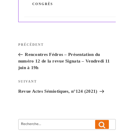
CONGRÈS
Navigation
Article
PRÉCÉDENT
de
précédent
Rencontres Fédros – Présentation du
l’article
numéro 12 de la revue Signata – Vendredi 11
juin à 19h
Article
SUIVANT
suivant
Revue Actes Sémiotiques, n°124 (2021)
Recherche
Recherche
pour