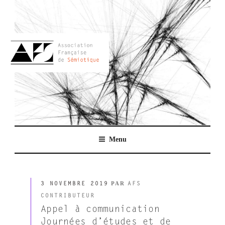
Aller
au
contenu
principal
AFSEMIO.FR
Menu
PUBLIÉ
PAR
3 NOVEMBRE 2019
AFS
LE
CONTRIBUTEUR
Appel à communication
Journées d’études et de