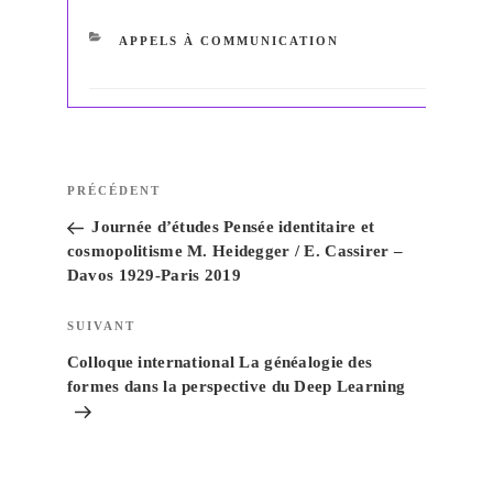
CATÉGORIES
APPELS À COMMUNICATION
Navigation
Article
PRÉCÉDENT
de
précédent
Journée d’études Pensée identitaire et
l’article
cosmopolitisme M. Heidegger / E. Cassirer –
Davos 1929-Paris 2019
Article
SUIVANT
suivant
Colloque international La généalogie des
formes dans la perspective du Deep Learning