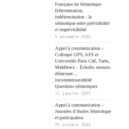
r
i
|
i
|
i
Française de Sémiotique
i
ş
ş
ş
Détermination,
ş
|
|
|
indétermination : la
|
sémiotique entre prévisibilité
et imprévisibilité
5 novembre 2025
Appel à communication –
Colloque GPS, AFS et
Universités Paris Cité, Tartu,
Middlesex – Échelle, mesure,
démesure…
incommensurabilité
Questions sémiotiques
11 janvier 2025
Appel à communication –
Journées d’études Sémiotique
et participation
25 octobre 2024