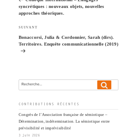
l’article
syncrétiques : nouveaux objets, nouvelles
approches théoriques.
Article
SUIVANT
suivant
Bonaccorsi, Julia & Cordonnier, Sarah (dirs).
Territoires. Enquête communicationnelle (2019)
Recherche
Recherche
pour
:
CONTRIBUTIONS RÉCENTES
Congrès de l’Association française de sémiotique –
Détermination, indétermination. La sémiotique entre
prévisibilité et imprévisibilité
3 juin 2026