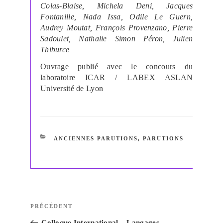
Colas-Blaise, Michela Deni, Jacques
Fontanille, Nada Issa, Odile Le Guern,
Audrey Moutat, François Provenzano, Pierre
Sadoulet, Nathalie Simon Péron, Julien
Thiburce
Ouvrage publié avec le concours du
laboratoire ICAR / LABEX ASLAN
Université de Lyon
CATÉGORIES
ANCIENNES PARUTIONS
,
PARUTIONS
Navigation
Article
PRÉCÉDENT
de
précédent
Colloque International – Langages