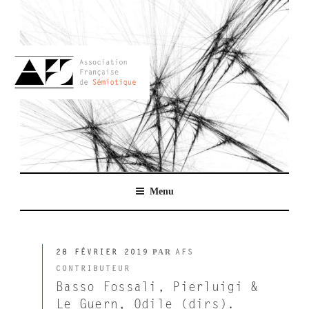
Aller
au
contenu
principal
AFSEMIO.FR
Menu
PUBLIÉ
PAR
28 FÉVRIER 2019
AFS
LE
CONTRIBUTEUR
Basso Fossali, Pierluigi &
Le Guern, Odile (dirs).