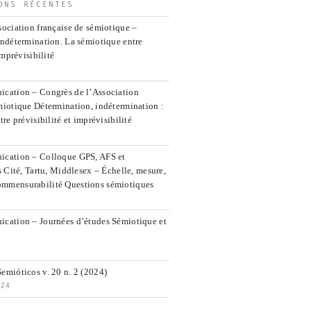
ONS RÉCENTES
ociation française de sémiotique –
indétermination. La sémiotique entre
imprévisibilité
cation – Congrès de l’Association
miotique Détermination, indétermination :
re prévisibilité et imprévisibilité
5
ication – Colloque GPS, AFS et
s Cité, Tartu, Middlesex – Échelle, mesure,
mmensurabilité Questions sémiotiques
5
cation – Journées d’études Sémiotique et
4
emióticos v. 20 n. 2 (2024)
024