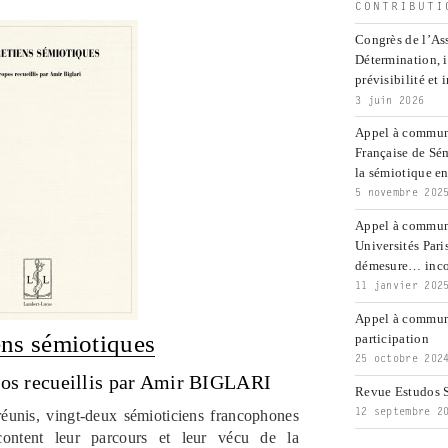
CONTRIBUTI
Congrès de l’Ass
Détermination, 
prévisibilité et 
3 juin 2026
Appel à communi
Française de Sé
la sémiotique ent
5 novembre 202
Appel à commun
Universités Pari
démesure… inco
11 janvier 202
Appel à communi
ens sémiotiques
participation
25 octobre 202
pos recueillis par Amir BIGLARI
Revue Estudos S
12 septembre 2
 réunis, vingt-deux sémioticiens francophones
content leur parcours et leur vécu de la