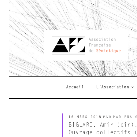
Aller
au
contenu
principal
AFSEMIO.F
Accueil
L’Association
PUBLIÉ
PAR
16 MARS 2018
MADLENA 
LE
BIGLARI, Amir (dir)
Ouvrage collectifs 