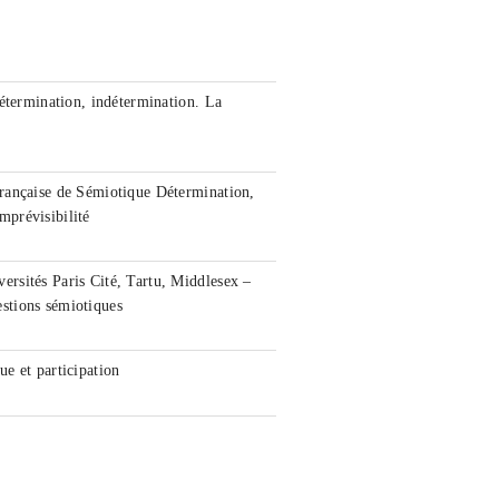
étermination, indétermination. La
rançaise de Sémiotique Détermination,
imprévisibilité
rsités Paris Cité, Tartu, Middlesex –
stions sémiotiques
e et participation