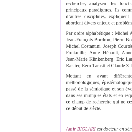
recherche, analysent les fonc
principaux paradigmes. Ils comm
d’autres disciplines, expliquent
abordent divers enjeux et probléma
Par ordre alphabétique : Michel 
Jean-François Bordron, Pierre B
Michel Costantini, Joseph Courtés
Fontanille, Anne Hénault, Ann
Jean-Marie Klinkenberg, Eric Lan
Rastier, Eero Tarasti et Claude Zi
Mettant en avant différentes
méthodologiques, épistémologiques
passé de la sémiotique et son évo
dans ses multiples états et en esqu
ce champ de recherche qui ne ces
ce début de siècle.
Amir BIGLARI
est docteur en sé