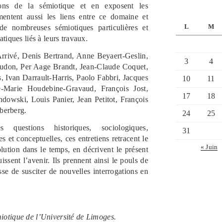
tions de la sémiotique et en exposent les
entent aussi les liens entre ce domaine et
L
M
 de nombreuses sémiotiques particulières et
tiques liés à leurs travaux.
Arrivé, Denis Bertrand, Anne Beyaert-Geslin,
3
4
oudon, Per Aage Brandt, Jean-Claude Coquet,
, Ivan Darrault-Harris, Paolo Fabbri, Jacques
10
11
e-Marie Houdebine-Gravaud, François Jost,
17
18
dowski, Louis Panier, Jean Petitot, François
lberberg.
24
25
 questions historiques, sociologiques,
31
 et conceptuelles, ces entretiens retracent le
« Juin
lution dans le temps, en décrivent le présent
issent l’avenir. Ils prennent ainsi le pouls de
se de susciter de nouvelles interrogations en
miotique de l’Université de Limoges.