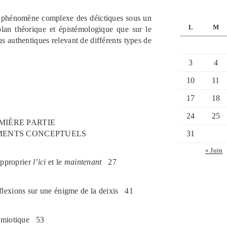
e phénomène complexe des déictiques sous un
L
M
plan théorique et épistémologique que sur le
us authentiques relevant de différents types de
3
4
10
11
17
18
24
25
MIÈRE PARTIE
MENTS CONCEPTUELS
31
« Juin
approprier
l
’
ici
et le
maintenant
27
lexions sur une énigme de la deixis
41
émiotique
53