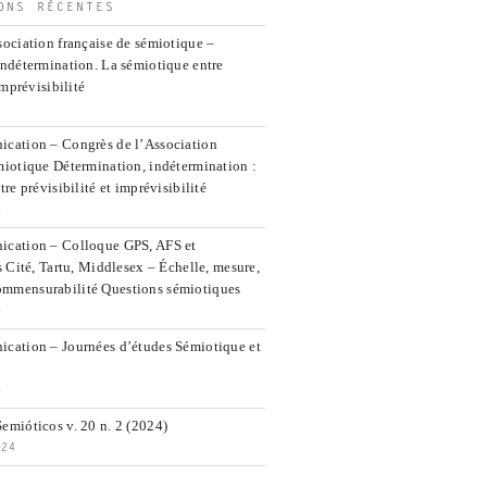
ONS RÉCENTES
ociation française de sémiotique –
indétermination. La sémiotique entre
imprévisibilité
cation – Congrès de l’Association
miotique Détermination, indétermination :
re prévisibilité et imprévisibilité
5
ication – Colloque GPS, AFS et
s Cité, Tartu, Middlesex – Échelle, mesure,
mmensurabilité Questions sémiotiques
5
cation – Journées d’études Sémiotique et
4
emióticos v. 20 n. 2 (2024)
024