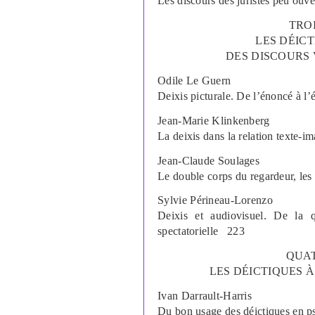
Les discours des juristes peu ouve
TRO
LES DÉICT
DES DISCOURS 
Odile
Le Guern
Deixis picturale. De l
’
énoncé à l
’
Jean-Marie
Klinkenberg
La deixis dans la relation texte-i
Jean-Claude
Soulages
Le double corps du regardeur, les 
Sylvie
Périneau-Lorenzo
Deixis et audiovisuel. De la 
spectatorielle
223
QUAT
LES DÉICTIQUES À
Ivan
Darrault-Harris
Du bon usage des déictiques en p