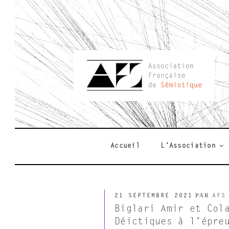
Aller
au
contenu
principal
AFSEMIO.F
Accueil
L’Association
PUBLIÉ
PAR
21 SEPTEMBRE 2021
AFS
LE
Biglari Amir et Col
Déictiques à l’épre