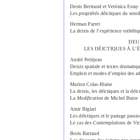
Denis
Bertrand
et Verónica
Estay
Les propriétés déictiques du sensi
Herman
Parret
La deixis de l
’
expérience esthétiq
DEU
LES DÉICTIQUES À L
’
É
André
Petitjean
Deixis spatiale et textes dramatiqu
Emplois et modes d
’
emploi des a
Marion
Colas-Blaise
La deixis, les déictiques et la déi
La
Modification
de Michel Butor
Amir
Biglari
Les déictiques et le partage passio
Le cas des
Contemplations
de Vic
Boris
Barraud