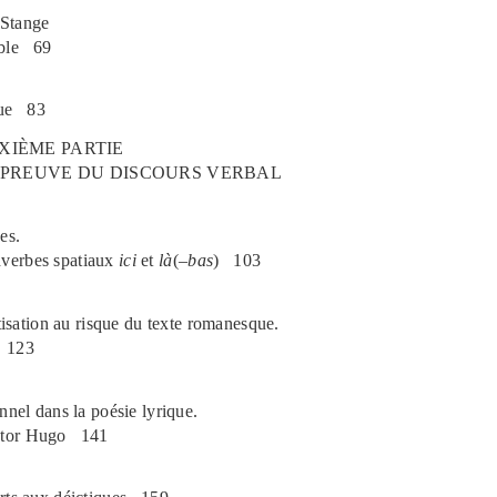
 Stange
ble
69
ue
83
XIÈME PARTIE
PREUVE DU DISCOURS VERBAL
es.
dverbes spatiaux
ici
et
là
(
–
bas
)
103
ctisation au risque du texte romanesque.
123
nnel dans la poésie lyrique.
tor Hugo
141