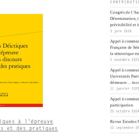
CONTRIBUTI
Congrès de l’Ass
Détermination, 
prévisibilité et 
3 juin 2026
Appel à communi
Française de Sé
la sémiotique ent
5 novembre 202
Appel à commun
Universités Pari
démesure… inco
11 janvier 202
Appel à communi
participation
25 octobre 202
iques à l’épreuve
Revue Estudos S
rs et des pratiques
12 septembre 2