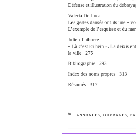
Défense et illustration du débray
Valeria
De Luca
Les gestes dansés ont-ils une « vo
L
’
exemple de l
’
esquisse et du ma
Julien
Thiburce
« Là c
’
est ici hein ». La deixis en
la ville
275
Bibliographie
293
Index des noms propres
313
Résumés
317
CATÉGORIES
ANNONCES
,
OUVRAGES
,
PA