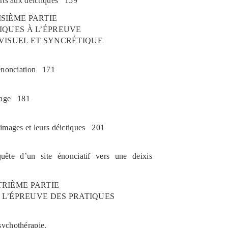
rts aux déictiques
159
ISIÈME PARTIE
IQUES À L
’
ÉPREUVE
VISUEL ET SYNCRÉTIQUE
énonciation
171
mage
181
images et leurs déictiques
201
quête d
’
un site énonciatif vers une deixis
RIÈME PARTIE
 L
’
ÉPREUVE DES PRATIQUES
sychothérapie.