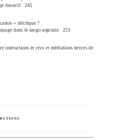
age énoncif
245
cation » déictique ?
rquage dans le tango argentin
253
tre interactions
in vivo
et médiations tierces de
RUTIONS