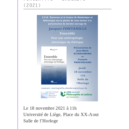
actuel
(2021)
de
notions
clés
à
la
confluence
de
plusieurs
traditions
(Colloque
en
hommage
à
Marion
Colas-
Blaise) »
Le 18 novembre 2021 à 11h
Université de Liège, Place du XX-Aout
Salle de l’Horloge