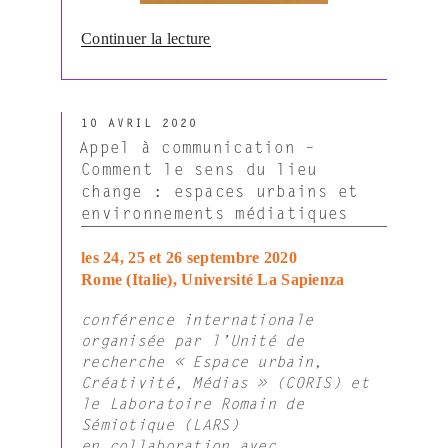
de
Continuer la lecture
« Édeline
Francis.
Entre
PUBLIÉ
la
10 AVRIL 2020
LE
lettre
Appel à communication –
et
Comment le sens du lieu
l’image
change : espaces urbains et
(2020) »
environnements médiatiques
les 24, 25 et 26 septembre 2020
Rome (Italie), Université La Sapienza
conférence internationale
organisée par l’Unité de
recherche « Espace urbain,
Créativité, Médias » (CORIS) et
le Laboratoire Romain de
Sémiotique (LARS)
en collaboration avec