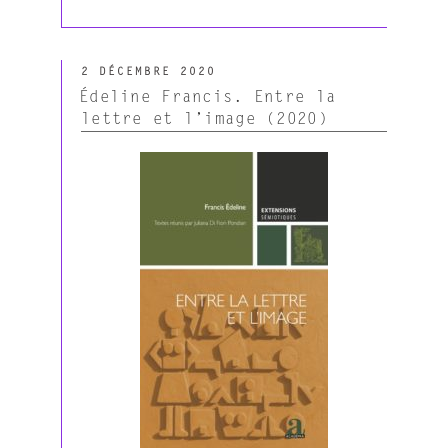
« Perusset
Alain.
Sémiotique
PUBLIÉ
des
2 DÉCEMBRE 2020
LE
formes
Édeline Francis. Entre la
de
lettre et l’image (2020)
vie
(2020) »