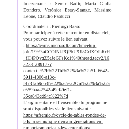
Intervenants : Sémir Badir, Maria Giulia
Dondero, Verónica Estay-Stange, Massimo
Leone, Claudio Paolucci
Coordinateur : Pierluigi Basso
Pour participer à cette rencontre en distanciel,
vous pouvez suivre le lien suivant
:
https://teams.microsoft.com/l/meetup-
join/19%3aCCOlNkPQPbU9Ji8CrIXOibRrH
_fH4POyqZ5aJeGFsKc1%40thread.tacv2/16
32331289177?
context=%7b%22Tid%22%3a%22a51a6642-
5911-4306-a13c-
f4731ab9c63f%22%2c%22Oid%22%3a%22a
e659baa-2542-49cf-9ef1-
35ca843cd94c%22%7d
L’argumentaire et l’ensemble du programme
sont disponibles via le lien suivant :
https://afsemio.fr/cycle-de-tables-rondes-de-
lafs-la-semiotique-demain-generations-en-
rapport-rapport-sur-les-generations/