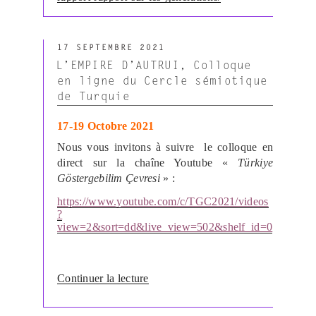
PUBLIÉ
17 SEPTEMBRE 2021
LE
L’EMPIRE D’AUTRUI, Colloque
en ligne du Cercle sémiotique
de Turquie
17-19 Octobre 2021
Nous vous invitons à suivre le colloque en
direct sur la chaîne Youtube «
Türkiye
Göstergebilim Çevresi
» :
https://www.youtube.com/c/TGC2021/videos
?
view=2&sort=dd&live_view=502&shelf_id=0
de
Continuer la lecture
« L’EMPIRE
D’AUTRUI,