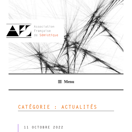
Aller
au
contenu
principal
AFSEMIO.FR
Menu
CATÉGORIE :
ACTUALITÉS
PUBLIÉ
11 OCTOBRE 2022