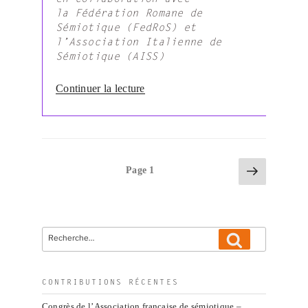
la Fédération Romane de
Sémiotique (FedRoS) et
l’Association Italienne de
Sémiotique (AISS)
de
Continuer la lecture
« Appel
à
communication
–
Comment
Pagination
Page
Page
1
le
suivante
des
sens
publications
du
lieu
Recherche
change
Recherche
pour
:
:
espaces
urbains
CONTRIBUTIONS RÉCENTES
et
Congrès de l’Association française de sémiotique –