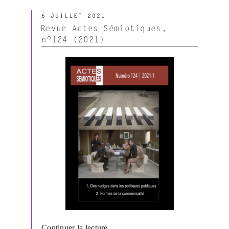
Colloque
PUBLIÉ
en
6 JUILLET 2021
LE
ligne
Revue Actes Sémiotiques,
du
n°124 (2021)
Cercle
sémiotique
de
Turquie »
de
Continuer la lecture