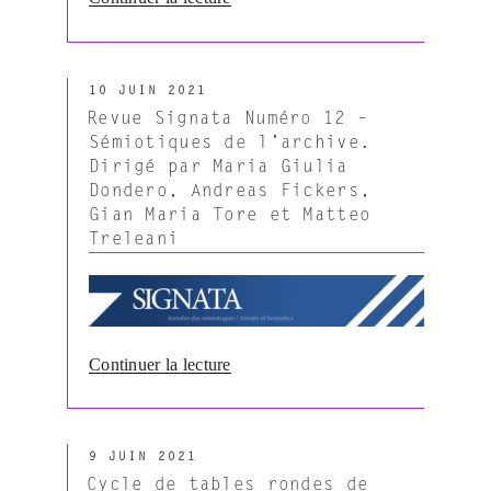
« Revue
Actes
Sémiotiques,
PUBLIÉ
n°124
10 JUIN 2021
LE
(2021) »
Revue Signata Numéro 12 –
Sémiotiques de l’archive.
Dirigé par Maria Giulia
Dondero, Andreas Fickers,
Gian Maria Tore et Matteo
Treleani
de
Continuer la lecture
« Revue
Signata
Numéro
PUBLIÉ
12
9 JUIN 2021
LE
–
Cycle de tables rondes de