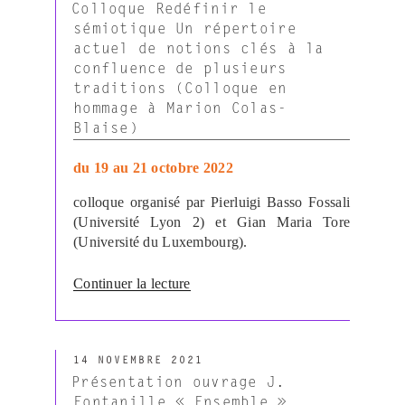
LE
Colloque Redéfinir le
sémiotique Un répertoire
actuel de notions clés à la
confluence de plusieurs
traditions (Colloque en
hommage à Marion Colas-
Blaise)
du 19 au 21 octobre 2022
colloque organisé par
Pierluigi Basso Fossali
(Université Lyon 2) et Gian Maria Tore
(Université du Luxembourg).
de
Continuer la lecture
« Colloque
Redéfinir
le
PUBLIÉ
sémiotique
14 NOVEMBRE 2021
LE
Un
Présentation ouvrage J.
répertoire
Fontanille « Ensemble »