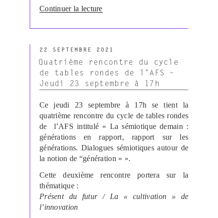
de
Continuer la lecture
« Présentation
ouvrage
J.
PUBLIÉ
Fontanille
22 SEPTEMBRE 2021
LE
« Ensemble »
Quatrième rencontre du cycle
(2021) »
de tables rondes de l’AFS –
Jeudi 23 septembre à 17h
Ce jeudi 23 septembre à 17h se tient la
quatrième rencontre du cycle de tables rondes
de l’AFS intitulé « La sémiotique demain :
générations en rapport, rapport sur les
générations. Dialogues sémiotiques autour de
la notion de “génération » ».
Cette deuxième rencontre portera sur la
thématique :
Présent du futur / La « cultivation » de
l’innovation