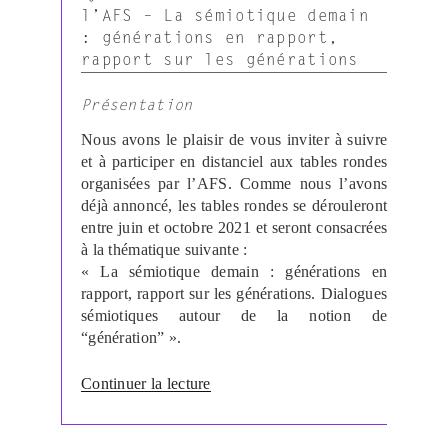
Sémiotiques
l’AFS – La sémiotique demain
de
: générations en rapport,
l’archive.
rapport sur les générations
Dirigé
par
Présentation
Maria
Nous avons le plaisir de vous inviter à suivre
Giulia
et à participer en distanciel aux tables rondes
Dondero,
organisées par l’AFS. Comme nous l’avons
Andreas
déjà annoncé, les tables rondes se dérouleront
Fickers,
entre juin et octobre 2021 et seront consacrées
Gian
à la thématique suivante :
Maria
« La sémiotique demain : générations en
Tore
rapport, rapport sur les générations. Dialogues
et
sémiotiques autour de la notion de
Matteo
“génération” ».
Treleani »
de
Continuer la lecture
« Cycle
de