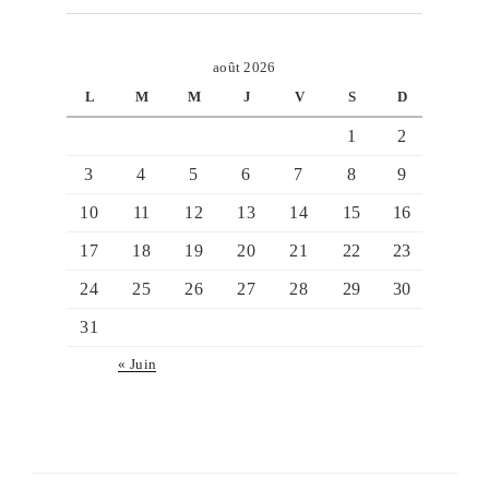
août 2026
L
M
M
J
V
S
D
1
2
3
4
5
6
7
8
9
10
11
12
13
14
15
16
17
18
19
20
21
22
23
24
25
26
27
28
29
30
31
« Juin
ş
v
v
v
v
c
c
c
v
ş
c
c
ş
c
c
c
b
c
ş
c
ş
v
v
l
g
g
g
g
g
v
g
g
g
n
s