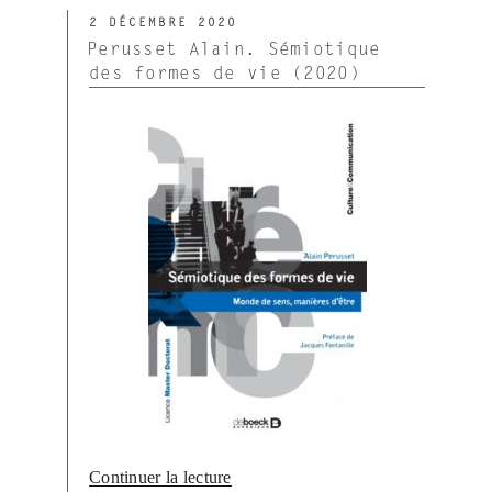
tables
PUBLIÉ
rondes
2 DÉCEMBRE 2020
LE
de
Perusset Alain. Sémiotique
l’AFS
des formes de vie (2020)
–
La
sémiotique
demain
:
générations
en
rapport,
rapport
sur
les
générations »
de
Continuer la lecture