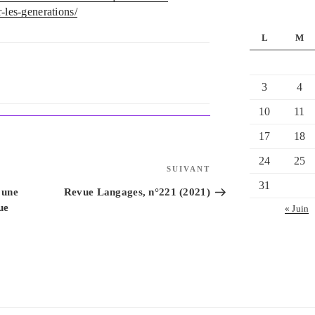
-les-generations/
L
M
3
4
10
11
17
18
24
25
Article
SUIVANT
suivant
31
 une
Revue Langages, n°221 (2021)
ue
« Juin