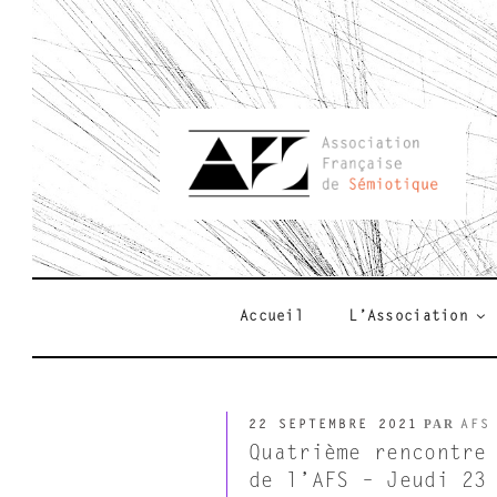
Aller
au
contenu
principal
AFSEMIO.F
Accueil
L’Association
PUBLIÉ
PAR
22 SEPTEMBRE 2021
AFS
LE
Quatrième rencontre
de l’AFS – Jeudi 23