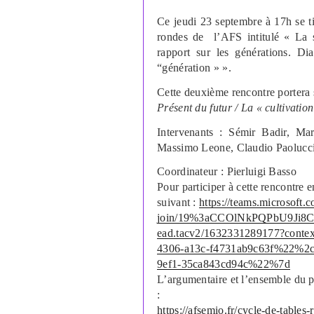
Ce jeudi 23 septembre à 17h se ti
rondes de l’AFS intitulé « La s
rapport sur les générations. Di
“génération » ».
Cette deuxième rencontre portera 
Présent du futur / La « cultivatio
Intervenants : Sémir Badir, Ma
Massimo Leone, Claudio Paolucc
Coordinateur : Pierluigi Basso
Pour participer à cette rencontre e
suivant :
https://teams.microsoft.
join/19%3aCCOlNkPQPbU9Ji8C
ead.tacv2/1632331289177?con
4306-a13c-f4731ab9c63f%22%2
9ef1-35ca843cd94c%22%7d
L’argumentaire et l’ensemble du p
:
https://afsemio.fr/cycle-de-tables