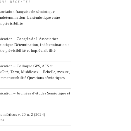
ONS RÉCENTES
ociation française de sémiotique –
indétermination. La sémiotique entre
imprévisibilité
cation – Congrès de l’Association
miotique Détermination, indétermination :
re prévisibilité et imprévisibilité
5
ication – Colloque GPS, AFS et
s Cité, Tartu, Middlesex – Échelle, mesure,
mmensurabilité Questions sémiotiques
5
cation – Journées d’études Sémiotique et
4
emióticos v. 20 n. 2 (2024)
024