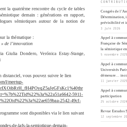
CONTRIBUTI
ent la quatrième rencontre du cycle de tables
Congrès de l’Ass
émiotique demain : générations en rapport,
Détermination, 
alogues sémiotiques autour de la notion de
prévisibilité et 
3 juin 2026
sur la thématique :
Appel à communi
n » de l’innovation
Française de Sé
la sémiotique ent
ria Giulia Dondero, Verónica Estay-Stange,
5 novembre 202
i
Appel à commun
Universités Pari
n distanciel, vous pouvez suivre le lien
démesure… inco
com/l/meetup-
11 janvier 202
rIXOibRrH_fH4POyqZ5aJeGFsKc1%40thr
Appel à communi
text=%7b%22Tid%22%3a%22a51a6642-5911-
participation
c%22Oid%22%3a%22ae659baa-2542-49cf-
25 octobre 202
Revue Estudos S
rogramme sont disponibles via le lien suivant
12 septembre 2
-rondes-de-lafs-la-semiotique-demain-