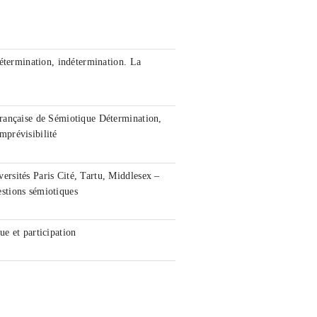
étermination, indétermination. La
rançaise de Sémiotique Détermination,
imprévisibilité
rsités Paris Cité, Tartu, Middlesex –
stions sémiotiques
e et participation