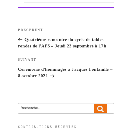
Navigation
Article
PRÉCÉDENT
de
précédent
Quatrième rencontre du cycle de tables
l’article
rondes de l’AFS – Jeudi 23 septembre à 17h
Article
SUIVANT
suivant
Cérémonie d’hommages à Jacques Fontanille –
8 octobre 2021
Recherche
Recherche
pour
:
CONTRIBUTIONS RÉCENTES