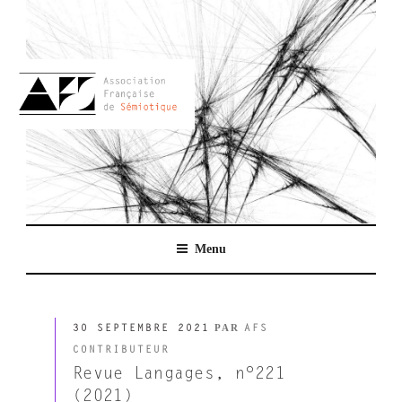
Aller
au
contenu
principal
AFSEMIO.FR
Menu
PUBLIÉ
PAR
30 SEPTEMBRE 2021
AFS
LE
CONTRIBUTEUR
Revue Langages, n°221
(2021)