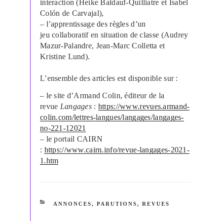
interaction (Heike Baldauf-Quilliatre et Isabel
Colón de Carvajal),
– l’apprentissage des règles d’un
jeu collaboratif en situation de classe (Audrey
Mazur-Palandre, Jean-Marc Colletta et
Kristine Lund).
L’ensemble des articles est disponible sur :
– le site d’Armand Colin, éditeur de la
revue
Langages
:
https://www.revues.armand-
colin.com/lettres-langues/langages/langages-
no-221-12021
– le portail CAIRN
:
https://www.cairn.info/revue-langages-2021-
1.htm
CATÉGORIES
ANNONCES
,
PARUTIONS
,
REVUES