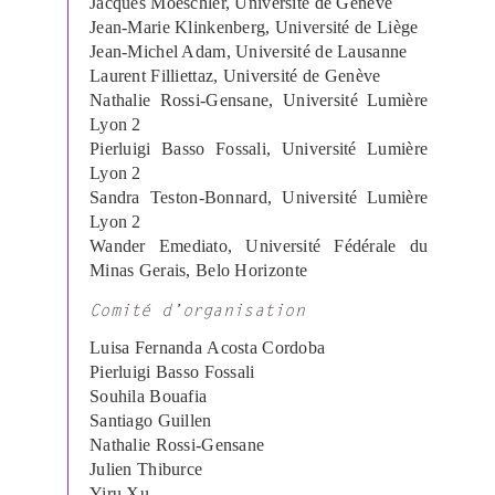
Jacques
Moeschler
, Université de Genève
Jean-Marie
Klinkenberg
, Université de Liège
Jean-Michel Adam, Université de Lausanne
Laurent
Filliettaz
, Université de Genève
Nathalie Rossi-Gensane, Université Lumière
Lyon 2
Pierluigi
Basso
Fossali
, Université Lumière
Lyon 2
Sandra Teston-Bonnard, Université Lumière
Lyon 2
Wander
Emediato
, Université Fédérale du
Minas
Gerais
, Belo
Horizonte
Comité d’organisation
Luisa
Fernanda
Acosta Cordoba
Pierluigi Basso Fossali
Souhila
Bouafia
Santiago Guillen
Nathalie Rossi-Gensane
Julien Thiburce
Yiru
Xu