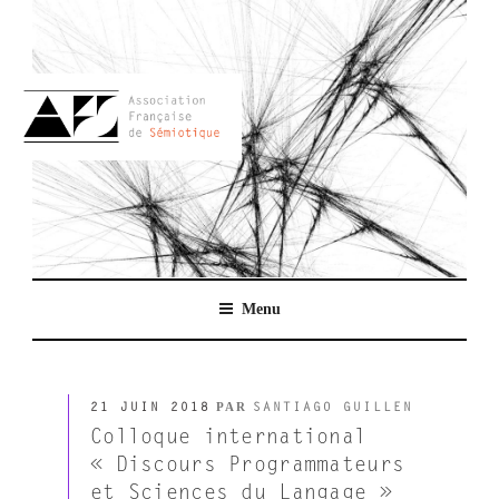
Aller
au
contenu
principal
AFSEMIO.FR
Menu
PUBLIÉ
PAR
21 JUIN 2018
SANTIAGO GUILLEN
LE
Colloque international
« Discours Programmateurs
et Sciences du Langage »