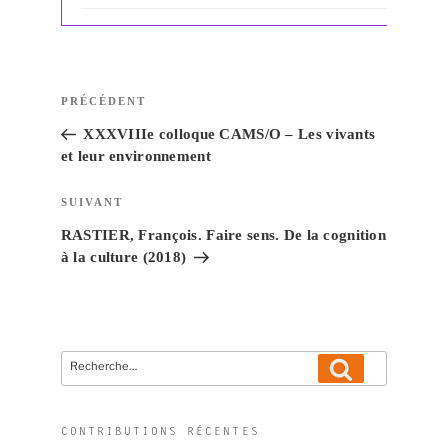
Navigation
Article
PRÉCÉDENT
de
précédent
XXXVIIIe colloque CAMS/O – Les vivants
l’article
et leur environnement
Article
SUIVANT
suivant
RASTIER, François. Faire sens. De la cognition
à la culture (2018)
Recherche
Recherche
pour
:
CONTRIBUTIONS RÉCENTES