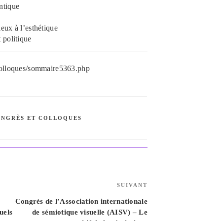
ntique
eux à l’esthétique
 politique
/colloques/sommaire5363.php
NGRÈS ET COLLOQUES
Article
SUIVANT
suivant
Congrès de l’Association internationale
uels
de sémiotique visuelle (AISV) – Le