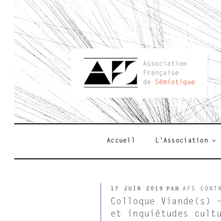
Aller
au
contenu
principal
AFSEMIO.F
Accueil
L’Association
PUBLIÉ
PAR
17 JUIN 2019
AFS CONT
LE
Colloque Viande(s) 
et inquiétudes cult