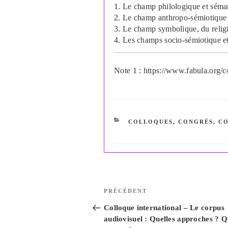
1. Le champ philologique et séma
2. Le champ anthropo-sémiotique
3. Le champ symbolique, du religi
4. Les champs socio-sémiotique et
Note 1 : https://www.fabula.org
CATÉGORIES
COLLOQUES, CONGRÈS
,
CO
Navigation
Article
PRÉCÉDENT
de
précédent
Colloque international – Le corpus
l’article
audiovisuel : Quelles approches ? Q