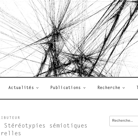
R
Actualités
Publications
Recherche
RIBUTEUR
Recherche
pour
– Stéréotypies sémiotiques
:
urelles