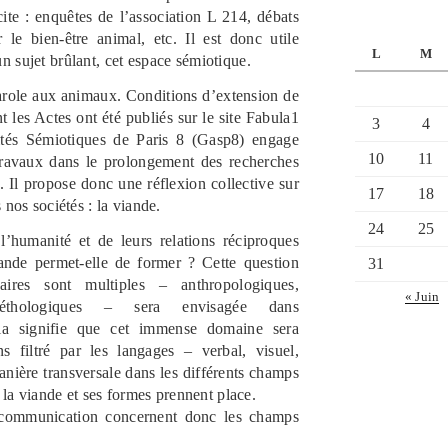
cite : enquêtes de l’association L 214, débats
r le bien-être animal, etc. Il est donc utile
L
M
n sujet brûlant, cet espace sémiotique.
parole aux animaux. Conditions d’extension de
t les Actes ont été publiés sur le site Fabula1
3
4
ités Sémiotiques de Paris 8 (Gasp8) engage
10
11
travaux dans le prolongement des recherches
 Il propose donc une réflexion collective sur
17
18
 nos sociétés : la viande.
24
25
l’humanité et de leurs relations réciproques
ande permet-elle de former ? Cette question
31
naires sont multiples – anthropologiques,
« Juin
s, éthologiques – sera envisagée dans
ela signifie que cet immense domaine sera
s filtré par les langages – verbal, visuel,
e manière transversale dans les différents champs
ù la viande et ses formes prennent place.
à communication concernent donc les champs