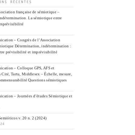
ONS RÉCENTES
ociation française de sémiotique –
indétermination. La sémiotique entre
imprévisibilité
cation – Congrès de l’Association
miotique Détermination, indétermination :
re prévisibilité et imprévisibilité
5
ication – Colloque GPS, AFS et
s Cité, Tartu, Middlesex – Échelle, mesure,
mmensurabilité Questions sémiotiques
5
cation – Journées d’études Sémiotique et
4
emióticos v. 20 n. 2 (2024)
024