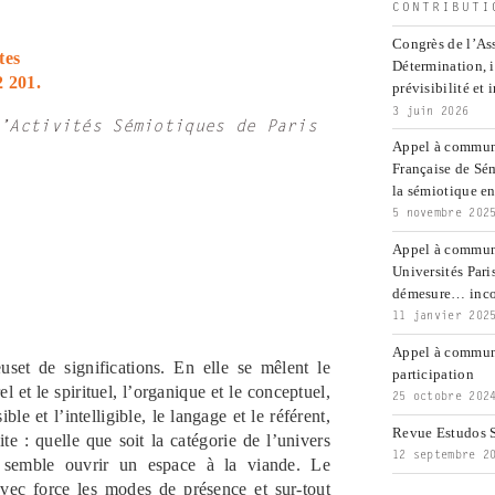
CONTRIBUTI
Congrès de l’Ass
tes
Détermination, 
2 201.
prévisibilité et 
3 juin 2026
’Activités Sémiotiques de Paris
Appel à communi
Française de Sé
la sémiotique ent
5 novembre 202
Appel à commun
Universités Pari
démesure… inco
11 janvier 202
Appel à communi
set de significations. En elle se mêlent le
participation
el et le spirituel, l’organique et le conceptuel,
25 octobre 202
ible et l’intelligible, le langage et le référent,
Revue Estudos S
te : quelle que soit la catégorie de l’univers
12 septembre 2
le semble ouvrir un espace à la viande. Le
avec force les modes de présence et sur-tout