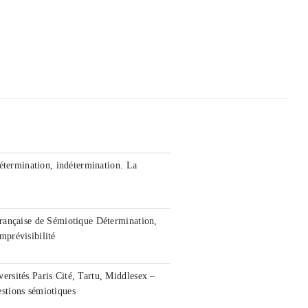
étermination, indétermination. La
rançaise de Sémiotique Détermination,
imprévisibilité
rsités Paris Cité, Tartu, Middlesex –
stions sémiotiques