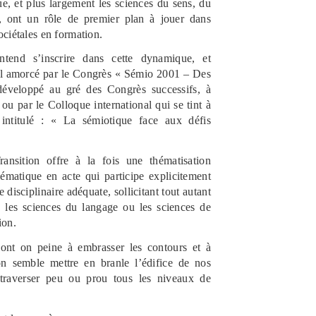
ue, et plus largement les sciences du sens, du
, ont un rôle de premier plan à jouer dans
ociétales en formation.
end s’inscrire dans cette dynamique, et
vail amorcé par le Congrès « Sémio 2001 – Des
développé au gré des Congrès successifs, à
u par le Colloque international qui se tint à
intitulé : « La sémiotique face aux défis
ansition offre à la fois une thématisation
lématique en acte qui participe explicitement
e disciplinaire adéquate, sollicitant tout autant
e les sciences du langage ou les sciences de
ion.
t on peine à embrasser les contours et à
tion semble mettre en branle l’édifice de nos
 traverser peu ou prou tous les niveaux de