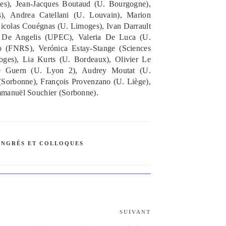
rtes), Jean-Jacques Boutaud (U. Bourgogne),
s), Andrea Catellani (U. Louvain), Marion
icolas Couégnas (U. Limoges), Ivan Darrault
a De Angelis (UPEC), Valeria De Luca (U.
o (FNRS), Verónica Estay-Stange (Sciences
oges), Lia Kurts (U. Bordeaux), Olivier Le
e Guern (U. Lyon 2), Audrey Moutat (U.
 (Sorbonne), François Provenzano (U. Liège),
manuël Souchier (Sorbonne).
NGRÈS ET COLLOQUES
Article
SUIVANT
suivant