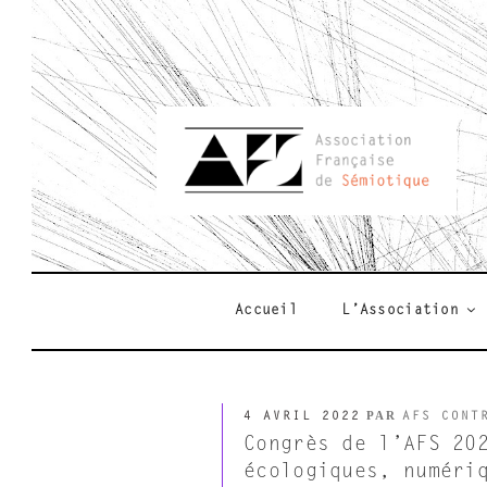
Aller
au
contenu
principal
AFSEMIO.F
Accueil
L’Association
PUBLIÉ
PAR
4 AVRIL 2022
AFS CONT
LE
Congrès de l’AFS 20
écologiques, numéri