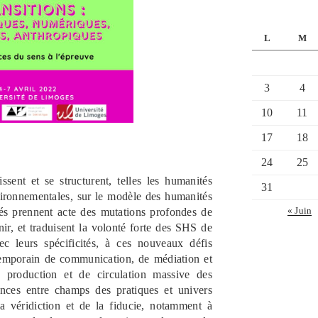
L
M
3
4
10
11
17
18
24
25
ent et se structurent, telles les humanités
31
ironnementales, sur le modèle des humanités
tés prennent acte des mutations profondes de
« Juin
nir, et traduisent la volonté forte des SHS de
ec leurs spécificités, à ces nouveaux défis
temporain de communication, de médiation et
e production et de circulation massive des
ences entre champs des pratiques et univers
la véridiction et de la fiducie, notamment à