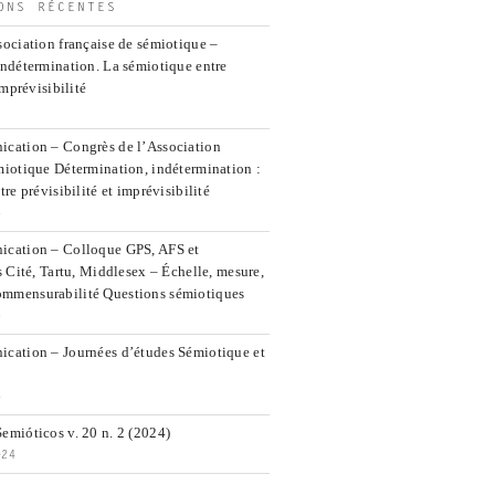
ONS RÉCENTES
ociation française de sémiotique –
indétermination. La sémiotique entre
imprévisibilité
cation – Congrès de l’Association
miotique Détermination, indétermination :
re prévisibilité et imprévisibilité
5
ication – Colloque GPS, AFS et
s Cité, Tartu, Middlesex – Échelle, mesure,
mmensurabilité Questions sémiotiques
5
cation – Journées d’études Sémiotique et
4
emióticos v. 20 n. 2 (2024)
024