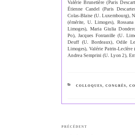
Valérie Brunetière (Paris Desca
Étienne Candel (Paris Descarte
Colas-Blaise (U. Luxembourg), N
(émérite, U. Limoges), Rossan
Limoges), Maria Giulia Donder
Po), Jacques Fontanille (U. Lim
Deuff (U. Bordeaux), Odile L
Limoges), Valérie Patrin-Leclère
Andrea Semprini (U. Lyon 2), Em
CATÉGORIES
COLLOQUES, CONGRÈS
,
CO
Navigation
Article
PRÉCÉDENT
de
précédent