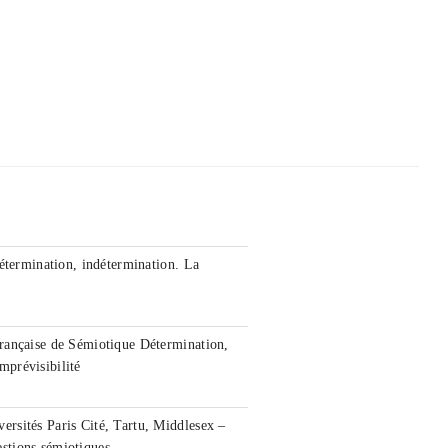
étermination, indétermination. La
rançaise de Sémiotique Détermination,
imprévisibilité
rsités Paris Cité, Tartu, Middlesex –
stions sémiotiques