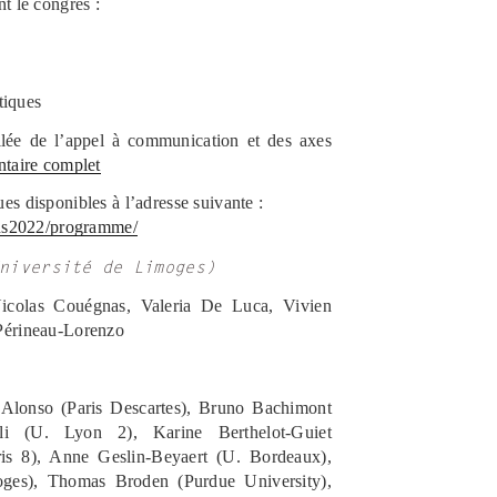
t le congrès :
tiques
llée de l’appel à communication et des axes
ntaire complet
es disponibles à l’adresse suivante :
ions2022/programme/
niversité de Limoges)
Nicolas Couégnas, Valeria De Luca, Vivien
 Périneau-Lorenzo
n Alonso (Paris Descartes), Bruno Bachimont
li (U. Lyon 2), Karine Berthelot-Guiet
ris 8), Anne Geslin-Beyaert (U. Bordeaux),
oges), Thomas Broden (Purdue University),