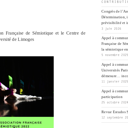
CONTRIBUTI
Congrès de l’Ass
Détermination, 
prévisibilité et 
3 juin 2026
ion Française de Sémiotique et le Centre de
Appel à communi
versité de Limoges
Française de Sé
la sémiotique ent
5 novembre 202
Appel à commun
Universités Pari
démesure… inco
11 janvier 202
Appel à communi
participation
25 octobre 202
Revue Estudos S
12 septembre 2