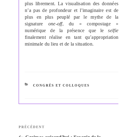
plus librement. La visualisation des données
n’a pas de profondeur et l’imaginaire est de
plus en plus peuplé par le mythe de la
signature
one-off
, du « compostage »
numérique de la présence que le
selfie
finalement réalise en tant qu’appropriation
minimale du lieu et de la situation.
CATÉGORIES
CONGRÈS ET COLLOQUES
Navigation
Article
PRÉCÉDENT
de
précédent
Greimas aujourd’hui : l’avenir de la