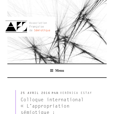
Aller
au
contenu
principal
AFSEMIO.FR
Menu
PUBLIÉ
PAR
25 AVRIL 2016
VERÓNICA ESTAY
LE
Colloque international
« L’appropriation
sémiotique :