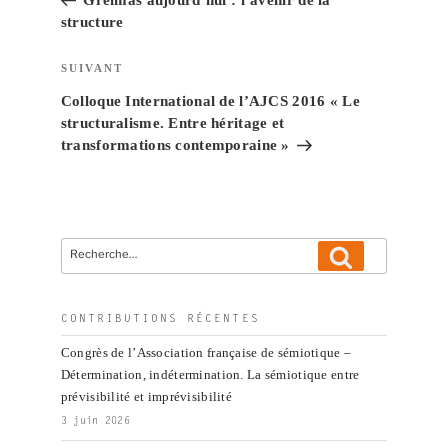
l’article
structure
Article
SUIVANT
suivant
Colloque International de l’AJCS 2016 « Le
structuralisme. Entre héritage et
transformations contemporaine »
Recherche
Recherche
pour
:
CONTRIBUTIONS RÉCENTES
Congrès de l’Association française de sémiotique –
Détermination, indétermination. La sémiotique entre
prévisibilité et imprévisibilité
3 juin 2026