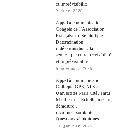
|
c
i
n
n
n
i
|
n
|
g
n
|
|
n
g
n
|
i
n
i
t
i
et imprévisibilité
e
ş
t
t
t
ş
t
i
t
t
i
t
ş
o
ş
i
n
3 juin 2026
l
|
|
|
|
|
g
r
|
g
r
g
|
|
|
n
g
g
i
i
i
i
i
g
Appel à communication –
i
r
ş
r
ş
r
|
Congrès de l’Association
r
i
|
i
|
i
Française de Sémiotique
i
ş
ş
ş
Détermination,
ş
|
|
|
indétermination : la
|
sémiotique entre prévisibilité
et imprévisibilité
5 novembre 2025
Appel à communication –
Colloque GPS, AFS et
Universités Paris Cité, Tartu,
Middlesex – Échelle, mesure,
démesure…
incommensurabilité
Questions sémiotiques
11 janvier 2025