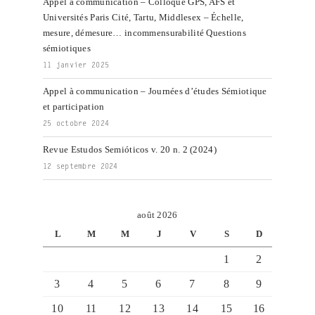
Appel à communication – Colloque GPS, AFS et
Universités Paris Cité, Tartu, Middlesex – Échelle,
mesure, démesure… incommensurabilité Questions
sémiotiques
11 janvier 2025
Appel à communication – Journées d’études Sémiotique
et participation
25 octobre 2024
Revue Estudos Semióticos v. 20 n. 2 (2024)
12 septembre 2024
août 2026
L
M
M
J
V
S
D
1
2
3
4
5
6
7
8
9
10
11
12
13
14
15
16