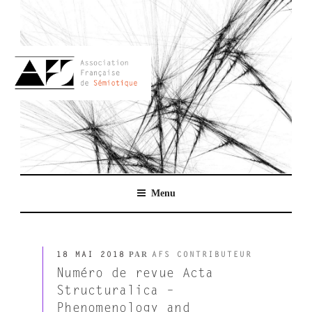
Aller
au
contenu
principal
AFSEMIO.FR
Menu
PUBLIÉ
PAR
18 MAI 2018
AFS CONTRIBUTEUR
LE
Numéro de revue Acta
Structuralica –
Phenomenology and