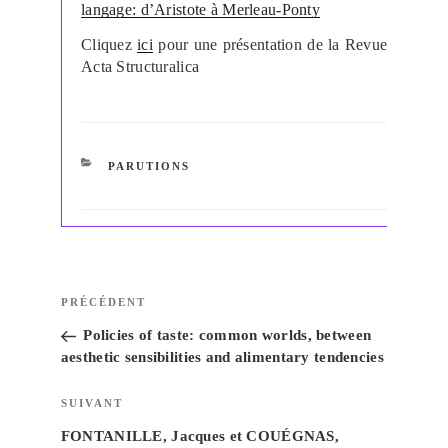
langage: d’Aristote à Merleau-Ponty
Cliquez
ici
pour une présentation de la Revue
Acta Structuralica
CATÉGORIES
PARUTIONS
Navigation
Article
PRÉCÉDENT
de
précédent
Policies of taste: common worlds, between
l’article
aesthetic sensibilities and alimentary tendencies
Article
SUIVANT
suivant
FONTANILLE, Jacques et COUÉGNAS,