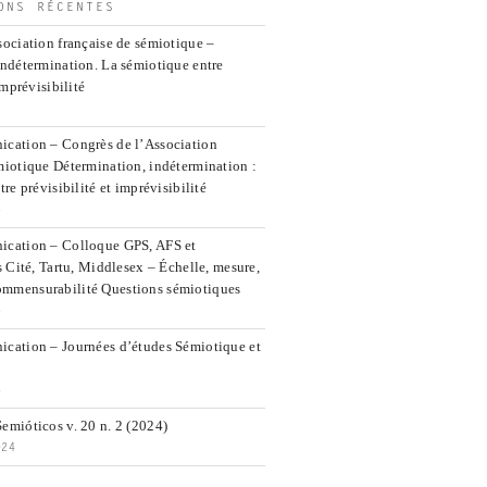
ONS RÉCENTES
ociation française de sémiotique –
indétermination. La sémiotique entre
imprévisibilité
cation – Congrès de l’Association
miotique Détermination, indétermination :
re prévisibilité et imprévisibilité
5
ication – Colloque GPS, AFS et
s Cité, Tartu, Middlesex – Échelle, mesure,
mmensurabilité Questions sémiotiques
5
cation – Journées d’études Sémiotique et
4
emióticos v. 20 n. 2 (2024)
024