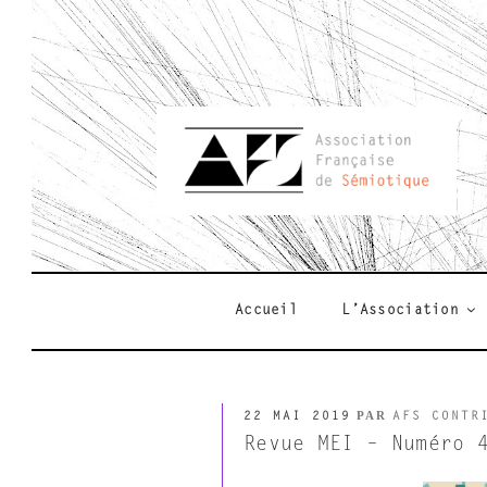
Aller
au
contenu
principal
AFSEMIO.F
Accueil
L’Association
PUBLIÉ
PAR
22 MAI 2019
AFS CONTR
LE
Revue MEI – Numéro 