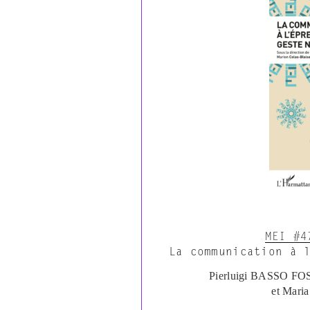
MEI #4
La communication à 
Pierluigi BASSO F
et Mar