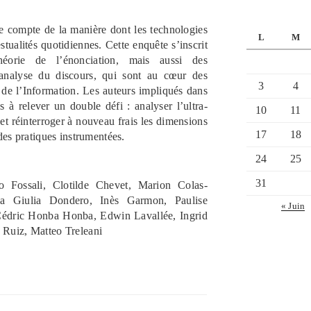
 compte de la manière dont les technologies
L
M
tualités quotidiennes. Cette enquête s’inscrit
éorie de l’énonciation, mais aussi des
’analyse du discours, qui sont au cœur des
3
4
de l’Information. Les auteurs impliqués dans
 à relever un double défi : analyser l’ultra-
10
11
et réinterroger à nouveau frais les dimensions
17
18
des pratiques instrumentées.
24
25
31
so Fossali, Clotilde Chevet, Marion Colas-
a Giulia Dondero, Inès Garmon, Paulise
« Juin
Cédric Honba Honba, Edwin Lavallée, Ingrid
Ruiz, Matteo Treleani