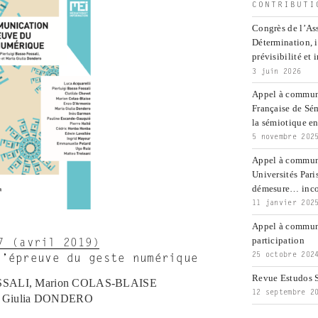
CONTRIBUTI
Congrès de l’Ass
Détermination, 
prévisibilité et 
3 juin 2026
Appel à communi
Française de Sé
la sémiotique ent
5 novembre 202
Appel à commun
Universités Pari
démesure… inco
11 janvier 202
Appel à communi
participation
7 (avril 2019)
25 octobre 202
l’épreuve du geste numérique
Revue Estudos S
OSSALI, Marion COLAS-BLAISE
12 septembre 2
ia Giulia DONDERO