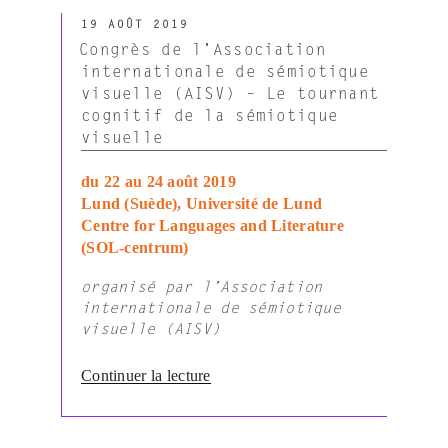
2019
PUBLIÉ
:
19 AOÛT 2019
LE
De
Congrès de l’Association
la
internationale de sémiotique
manipulation
visuelle (AISV) – Le tournant
à
cognitif de la sémiotique
l’incitation
visuelle
–
Inflexion
du 22 au 24 août 2019
des
Lund (Suède), Université de Lund
comportements
Centre for Languages and Literature
et
(SOL-centrum)
politiques
organisé par l’Association
publiques »
internationale de sémiotique
visuelle (AISV)
de
Continuer la lecture
« Congrès
de
l’Association