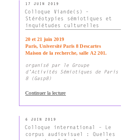
PUBLIÉ
internationale
17 JUIN 2019
LE
de
Colloque Viande(s) –
sémiotique
Stéréotypies sémiotiques et
visuelle
inquiétudes culturelles
(AISV)
–
20 et 21 juin 2019
Le
Paris, Université Paris 8 Descartes
tournant
Maison de la recherche, salle A2 201.
cognitif
organisé par le Groupe
de
d’Activités Sémiotiques de Paris
la
8 (Gasp8)
sémiotique
visuelle »
de
Continuer la lecture
« Colloque
Viande(s)
–
PUBLIÉ
Stéréotypies
6 JUIN 2019
LE
sémiotiques
Colloque international – Le
et
corpus audiovisuel : Quelles