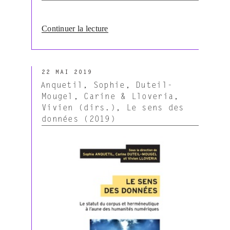
approches
?
Quels
de
Continuer la lecture
usages
« Revue
? »
Estudos
Semióticos
PUBLIÉ
–
22 MAI 2019
LE
vol.
Anquetil, Sophie, Duteil-
15
Mougel, Carine & Lloveria,
(2019)
Vivien (dirs.), Le sens des
–
données (2019)
Numéro
spécial
en
hommage
à
Claude
Zilberberg »