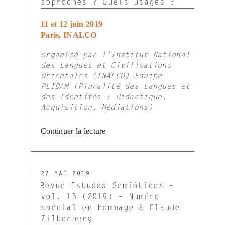
inquiétudes
approches ? Quels usages ?
culturelles »
11 et 12 juin 2019
Paris, INALCO
organisé par l’Institut National
des Langues et Civilisations
Orientales (INALCO) Equipe
PLIDAM (Pluralité des Langues et
des Identités : Didactique,
Acquisition, Médiations)
de
Continuer la lecture
« Colloque
international
–
PUBLIÉ
Le
27 MAI 2019
LE
corpus
Revue Estudos Semióticos –
audiovisuel
vol. 15 (2019) – Numéro
:
spécial en hommage à Claude
Quelles
Zilberberg