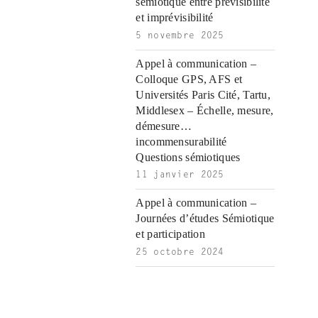
|
sémiotique entre prévisibilité
et imprévisibilité
5 novembre 2025
Appel à communication –
Colloque GPS, AFS et
Universités Paris Cité, Tartu,
Middlesex – Échelle, mesure,
démesure…
incommensurabilité
Questions sémiotiques
11 janvier 2025
Appel à communication –
Journées d’études Sémiotique
et participation
25 octobre 2024