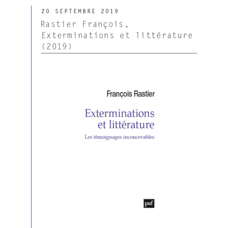
Dondero
PUBLIÉ
Maria
20 SEPTEMBRE 2019
LE
Giulia,
Rastier François,
Provenzano
Exterminations et littérature
François.
(2019)
Les
Discours
syncrétiques
(2019) »