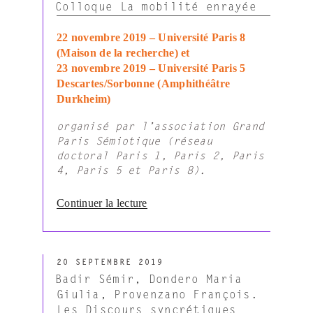
LE
Colloque La mobilité enrayée
22 novembre 2019 – Université Paris 8
(Maison de la recherche) et
23 novembre 2019 – Université Paris 5
Descartes/Sorbonne (Amphithéâtre
Durkheim)
organisé par l’association Grand
Paris Sémiotique (réseau
doctoral Paris 1, Paris 2, Paris
4, Paris 5 et Paris 8).
de
Continuer la lecture
« Colloque
La
mobilité
PUBLIÉ
enrayée »
20 SEPTEMBRE 2019
LE
Badir Sémir, Dondero Maria
Giulia, Provenzano François.
Les Discours syncrétiques