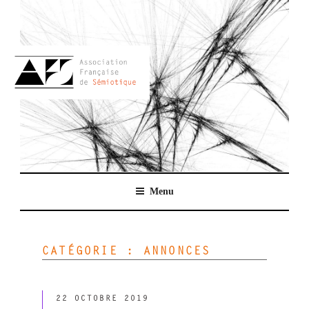
Aller
au
contenu
principal
AFSEMIO.FR
Menu
CATÉGORIE :
ANNONCES
PUBLIÉ
22 OCTOBRE 2019