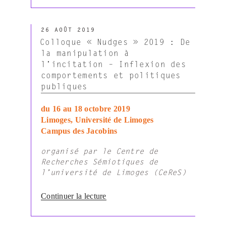
international
des
PUBLIÉ
sciences
26 AOÛT 2019
LE
sociales
Colloque « Nudges » 2019 : De
CONGIST’
la manipulation à
19
l’incitation – Inflexion des
–
comportements et politiques
La
publiques
Ville
et
du 16 au 18 octobre 2019
ses
Limoges, Université de Limoges
langages »
Campus des Jacobins
organisé par le Centre de
Recherches Sémiotiques de
l’université de Limoges (CeReS)
de
Continuer la lecture
« Colloque
« Nudges »