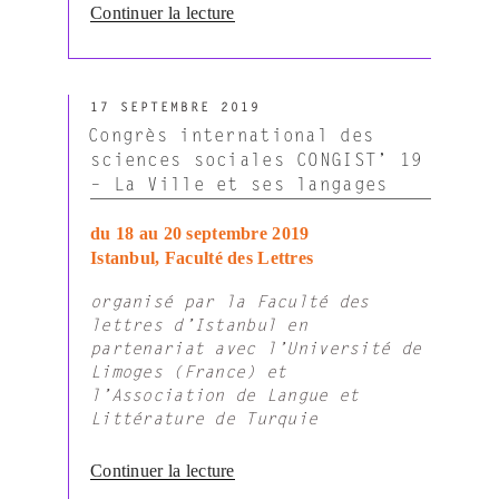
de
Continuer la lecture
« Rastier
François,
Exterminations
PUBLIÉ
et
17 SEPTEMBRE 2019
LE
littérature
Congrès international des
(2019) »
sciences sociales CONGIST’ 19
– La Ville et ses langages
du 18 au 20 septembre 2019
Istanbul, Faculté des Lettres
organisé par la Faculté des
lettres d’Istanbul en
partenariat avec l’Université de
Limoges (France) et
l’Association de Langue et
Littérature de Turquie
de
Continuer la lecture
« Congrès