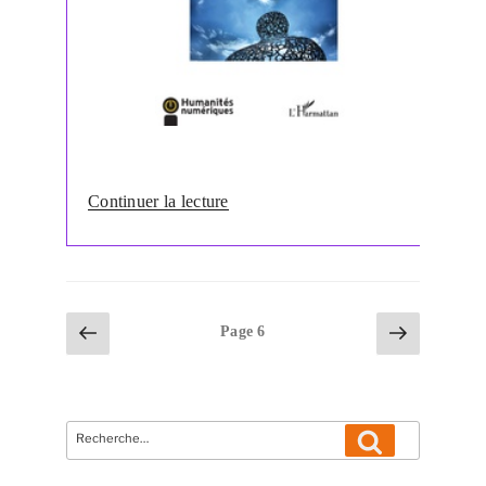
de
Continuer la lecture
« Anquetil,
Sophie,
Duteil-
Mougel,
Carine
Pagination
Page
Page
Page
6
&
précédente
suivante
des
Lloveria,
publications
Vivien
(dirs.),
Recherche
Le
Recherche
pour
sens
: