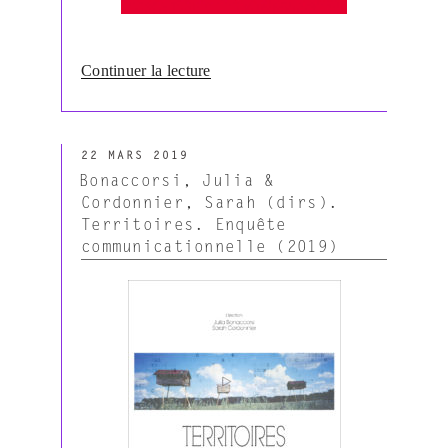
de
Continuer la lecture
« Revue
Langages
–
PUBLIÉ
Numéro
22 MARS 2019
LE
213
Bonaccorsi, Julia &
(1/2019) »
Cordonnier, Sarah (dirs).
Territoires. Enquête
communicationnelle (2019)