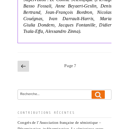
Basso Fossali, Anne Beyaert-Geslin, Denis
Bertrand, Jean-François Bordron, Nicolas
Couégnas, Ivan Darrault-Harris, Maria
Giulia Dondero, Jacques Fontanille, Didier
Tsala-Effa, Alessandro Zinna).
Pagination
Page
Page
7
précédente
des
publications
Recherche
Recherche
pour
:
CONTRIBUTIONS RÉCENTES
Congrès de l’Association française de sémiotique –
Détermination, indétermination. La sémiotique entre