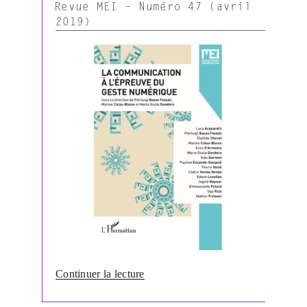
LE
Revue MEI – Numéro 47 (avril
2019)
de
Continuer la lecture
« Revue
MEI