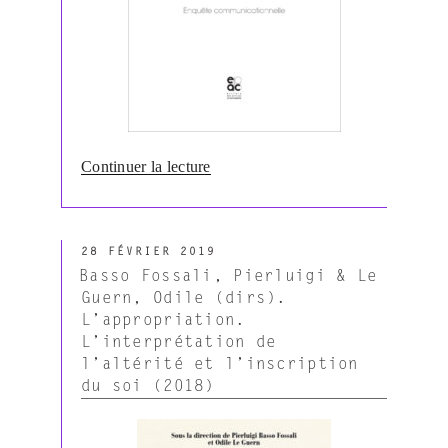
de
Continuer la lecture
« Bonaccorsi,
Julia
&
PUBLIÉ
Cordonnier,
28 FÉVRIER 2019
LE
Sarah
Basso Fossali, Pierluigi & Le
(dirs).
Guern, Odile (dirs).
Territoires.
L’appropriation.
Enquête
L’interprétation de
communicationnelle
l’altérité et l’inscription
(2019) »
du soi (2018)