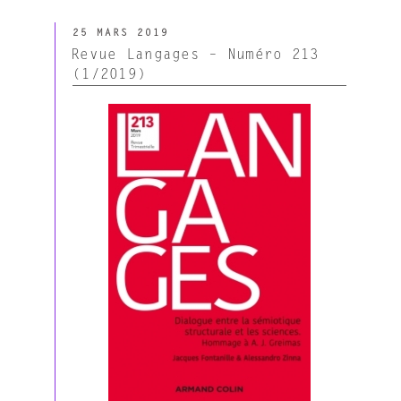
–
PUBLIÉ
Numéro
25 MARS 2019
LE
47
Revue Langages – Numéro 213
(avril
(1/2019)
2019) »