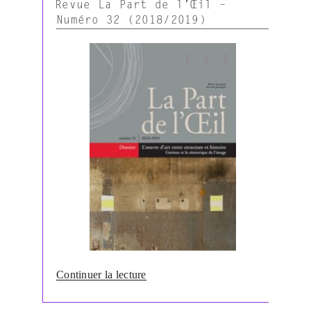
LE
syncrétiques
Revue La Part de l’Œil –
:
Numéro 32 (2018/2019)
nouveaux
objets,
nouvelles
approches
théoriques. »
de
Continuer la lecture
« Revue
La