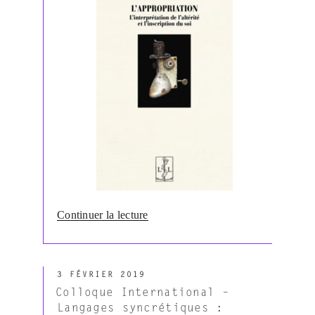
de
Continuer la lecture
« Basso
Fossali,
Pierluigi
PUBLIÉ
&
3 FÉVRIER 2019
LE
Le
Colloque International –
Guern,
Langages syncrétiques :