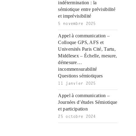
ş
|
|
|
indétermination : la
|
sémiotique entre prévisibilité
et imprévisibilité
5 novembre 2025
Appel à communication –
Colloque GPS, AFS et
Universités Paris Cité, Tartu,
Middlesex – Échelle, mesure,
démesure…
incommensurabilité
Questions sémiotiques
11 janvier 2025
Appel à communication –
Journées d’études Sémiotique
et participation
25 octobre 2024