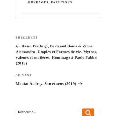
OUVRAGES
,
PARUTIONS
Navigation
Article
PRÉCÉDENT
de
précédent
Basso Pierluigi, Bertrand Denis & Zinna
l’article
Alessandro. Utopies et Formes de vie. Mythes,
valeurs et matières. Hommage à Paolo Fabbri
(2019)
Article
SUIVANT
suivant
Moutat Audrey. Son et sens (2019)
Recherche
Recherche
pour