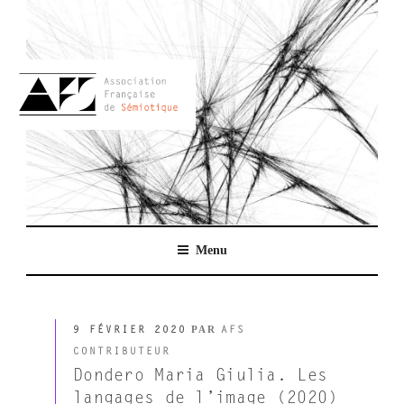
Aller
au
contenu
principal
AFSEMIO.FR
Menu
PUBLIÉ
PAR
9 FÉVRIER 2020
AFS
LE
CONTRIBUTEUR
Dondero Maria Giulia. Les
langages de l’image (2020)